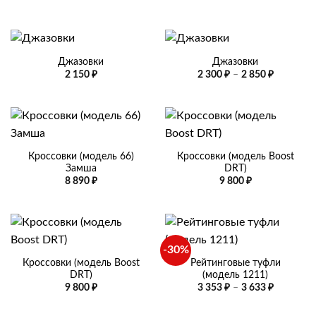
Джазовки
Джазовки
Диапазо
2 150
₽
2 300
₽
–
2 850
₽
цен:
2
300 ₽
–
2
850 ₽
Кроссовки (модель 66)
Кроссовки (модель Boost
Замша
DRT)
8 890
₽
9 800
₽
-30%
Кроссовки (модель Boost
Рейтинговые туфли
DRT)
(модель 1211)
Диапазо
9 800
₽
3 353
₽
–
3 633
₽
цен:
3
353 ₽