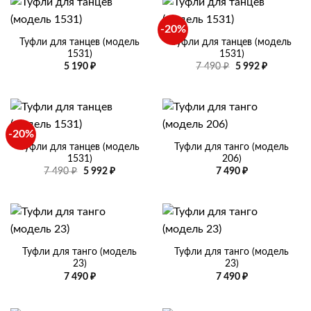
-20%
Туфли для танцев (модель
Туфли для танцев (модель
1531)
1531)
Первоначальная
Текущая
5 190
₽
7 490
₽
5 992
₽
цена
цена:
составляла
5
7
992 ₽.
490 ₽.
-20%
Туфли для танцев (модель
Туфли для танго (модель
1531)
206)
Первоначальная
Текущая
7 490
₽
5 992
₽
7 490
₽
цена
цена:
составляла
5
7
992 ₽.
490 ₽.
Туфли для танго (модель
Туфли для танго (модель
23)
23)
7 490
₽
7 490
₽