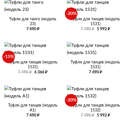
-20%
Туфли для танго (модель
Туфли для танцев (модель
23)
1531)
Первоначальная
Текущая
7 490
₽
7 490
₽
5 992
₽
цена
цена:
составляла
5
7
992 ₽.
490 ₽.
-15%
Туфли для танцев (модель
Туфли для танцев (модель
1531)
1531)
Первоначальная
Текущая
7 490
₽
6 366
₽
7 490
₽
цена
цена:
составляла
6
7
366 ₽.
490 ₽.
-20%
Туфли для танцев (модель
Туфли для танцев (модель
А1)
1532)
Первоначальная
Текущая
7 490
₽
7 490
₽
5 992
₽
цена
цена:
составляла
5
7
992 ₽.