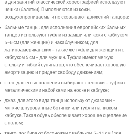
а для занятий классической хореографией используют
чешки (балетки). Выполняются из кожи,
воздухопроницаемы и не сковывают движений танцора;
бальные танцы: для исполнения европейских бальных
танцев используют туфли из замши или кожи с каблуком
5−8 см (для женщин) и накаблучником; для
латиноамериканских – такие же туфли для женщин и с
каблуком 5 см – для мужчин. Туфли имеют мягкую
стельку и гибкий супинатор, что обеспечивает хорошую
амортизацию и придает свободу движениям;
степ: для его исполнения выбирают степовки – туфли с
металлическими набойками на носке и каблуке;
джаз: для этого вида танца используют джазовки –
мягкие шнурованные ботинки или туфли на низком
каблуке. Такая обувь обеспечивает хорошее сцепление
с полом;
танго: подбирают босоножки с каблуком 5−11 см (для