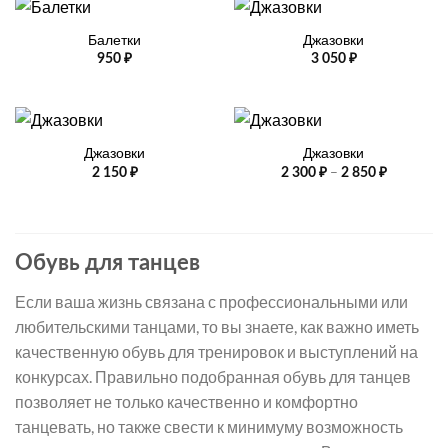
Балетки
Джазовки
950
₽
3 050
₽
Джазовки
Джазовки
Диапазо
–
2 150
₽
2 300
₽
2 850
₽
цен:
2
300 ₽
–
2
850 ₽
Обувь для танцев
Если ваша жизнь связана с профессиональными или
любительскими танцами, то вы знаете, как важно иметь
качественную обувь для тренировок и выступлений на
конкурсах. Правильно подобранная обувь для танцев
позволяет не только качественно и комфортно
танцевать, но также свести к минимуму возможность