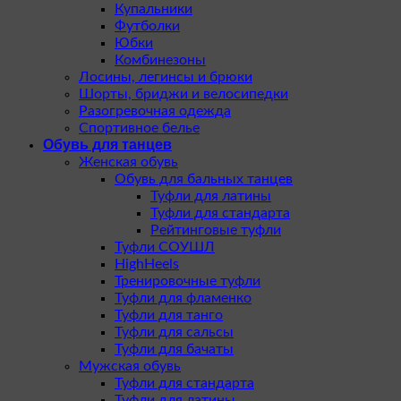
Купальники
Футболки
Юбки
Комбинезоны
Лосины, легинсы и брюки
Шорты, бриджи и велосипедки
Разогревочная одежда
Спортивное белье
Обувь для танцев
Женская обувь
Обувь для бальных танцев
Туфли для латины
Туфли для стандарта
Рейтинговые туфли
Туфли СОУШЛ
HighHeels
Тренировочные туфли
Туфли для фламенко
Туфли для танго
Туфли для сальсы
Туфли для бачаты
Мужская обувь
Туфли для стандарта
Туфли для латины