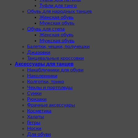
Туфли для танго
Обувь для народных танцев
Женская обувь
Мужская обувь
Обувь для степа
Женская обувь
Мужская обувь
Балетки, чешки, получешки
Джазовки
Танцевальные кроссовки
Аксессуары для танцев
Накаблучники для обуви
Наколенники
Колготки, трико
Чехлы и портпледы
Сумки
Рюкзаки
Фрачные аксессуары
Косметика
Халаты
Гетры
Носки
Для обуви