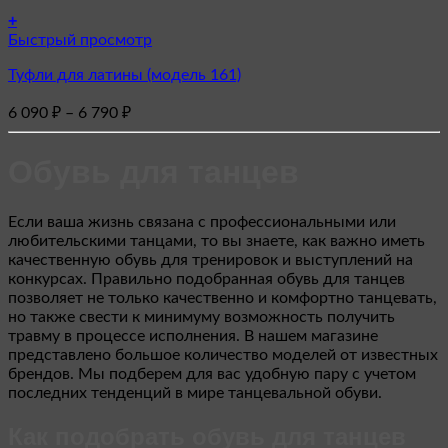
+
Этот
Быстрый просмотр
товар
Туфли для латины (модель 161)
имеет
несколько
Диапазон
6 090
₽
–
6 790
₽
вариаций.
цен:
Опции
6
можно
Обувь для танцев
090 ₽
выбрать
–
на
6
странице
Если ваша жизнь связана с профессиональными или
товара.
790 ₽
любительскими танцами, то вы знаете, как важно иметь
качественную обувь для тренировок и выступлений на
конкурсах. Правильно подобранная обувь для танцев
позволяет не только качественно и комфортно танцевать,
но также свести к минимуму возможность получить
травму в процессе исполнения. В нашем магазине
представлено большое количество моделей от известных
брендов. Мы подберем для вас удобную пару с учетом
последних тенденций в мире танцевальной обуви.
Как подобрать обувь для танцев