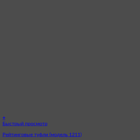
+
Этот
Быстрый просмотр
товар
Рейтинговые туфли (модель 1211)
имеет