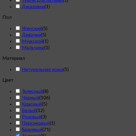
Туфли для латины
(
1
)
Джазовки
(
1
)
Пол
Женский
(
5
)
Девочки
(
5
)
Мужской
(
1
)
Мальчики
(
1
)
Материал
Натуральная кожа
(
5
)
Цвет
Телесный
(
8
)
Черный
(
106
)
Красный
(
5
)
Белый
(
12
)
Розовый
(
3
)
Персиковый
(
1
)
Бежевый
(
71
)