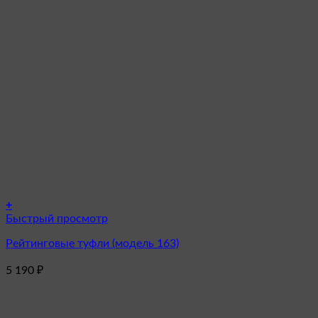
+
Этот
Быстрый просмотр
товар
Рейтинговые туфли (модель 163)
имеет
несколько
5 190
₽
вариаций.
Опции
можно
выбрать