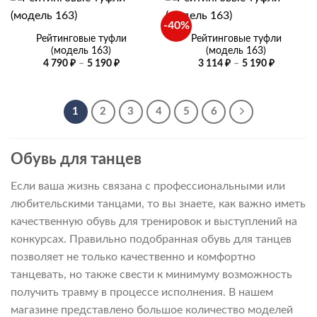
-40%
Рейтинговые туфли
Рейтинговые туфли
(модель 163)
(модель 163)
Диапазон
Диапазо
4 790
₽
–
5 190
₽
3 114
₽
–
5 190
₽
цен:
цен:
4
3
790 ₽
114 ₽
–
–
5
5
1
2
3
4
5
6
190 ₽
190 ₽
Обувь для танцев
Если ваша жизнь связана с профессиональными или
любительскими танцами, то вы знаете, как важно иметь
качественную обувь для тренировок и выступлений на
конкурсах. Правильно подобранная обувь для танцев
позволяет не только качественно и комфортно
танцевать, но также свести к минимуму возможность
получить травму в процессе исполнения. В нашем
магазине представлено большое количество моделей