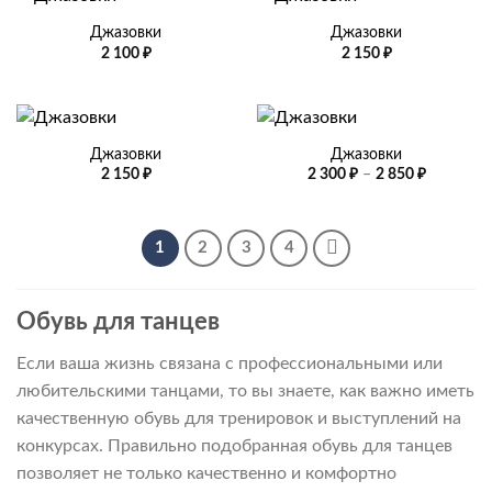
3
500 ₽
Джазовки
Джазовки
2 100
₽
2 150
₽
Джазовки
Джазовки
Диапазо
2 150
₽
2 300
₽
–
2 850
₽
цен:
2
300 ₽
–
2
1
2
3
4
850 ₽
Обувь для танцев
Если ваша жизнь связана с профессиональными или
любительскими танцами, то вы знаете, как важно иметь
качественную обувь для тренировок и выступлений на
конкурсах. Правильно подобранная обувь для танцев
позволяет не только качественно и комфортно