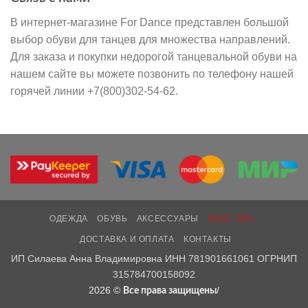
В интернет-магазине For Dance представлен большой
выбор обуви для танцев для множества направлений.
Для заказа и покупки недорогой танцевальной обуви на
нашем сайте вы можете позвонить по телефону нашей
горячей линии +7(800)302-54-62.
ОДЕЖДА
ОБУВЬ
АКСЕССУАРЫ
SALE -30%
ДОСТАВКА И ОПЛАТА
КОНТАКТЫ
ИП Силаева Анна Владимировна ИНН 781901661061 ОГРНИП
315784700158092
2026 ©
/
Все права защищены