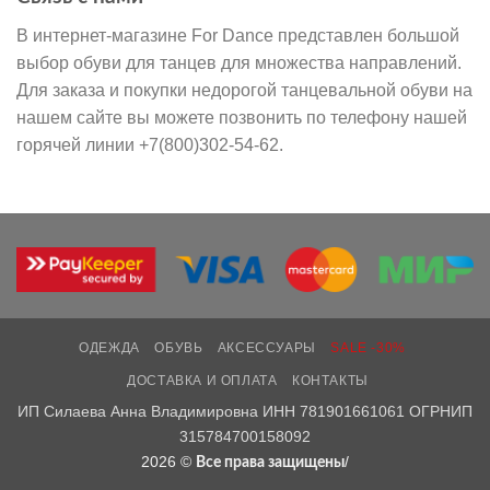
В интернет-магазине For Dance представлен большой
выбор обуви для танцев для множества направлений.
Для заказа и покупки недорогой танцевальной обуви на
нашем сайте вы можете позвонить по телефону нашей
горячей линии +7(800)302-54-62.
ОДЕЖДА
ОБУВЬ
АКСЕССУАРЫ
SALE -30%
ДОСТАВКА И ОПЛАТА
КОНТАКТЫ
ИП Силаева Анна Владимировна ИНН 781901661061 ОГРНИП
315784700158092
2026 ©
/
Все права защищены