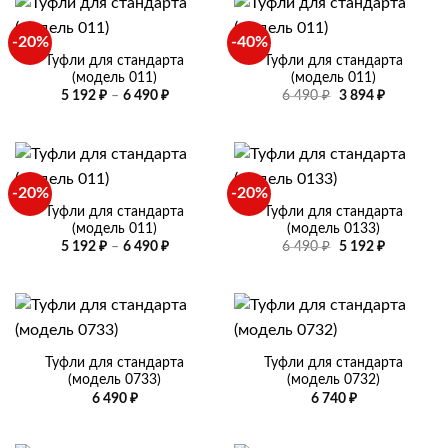
-20%
-40%
Туфли для стандарта
Туфли для стандарта
(модель 011)
(модель 011)
Диапазон
Первоначальная
Текущая
5 192
₽
–
6 490
₽
6 490
₽
3 894
₽
цен:
цена
цена:
5
составляла
3
192 ₽
6
894 ₽.
–
490 ₽.
6
490 ₽
-20%
-20%
Туфли для стандарта
Туфли для стандарта
(модель 011)
(модель 0133)
Диапазон
Первоначальная
Текущая
5 192
₽
–
6 490
₽
6 490
₽
5 192
₽
цен:
цена
цена:
5
составляла
5
192 ₽
6
192 ₽.
–
490 ₽.
6
490 ₽
Туфли для стандарта
Туфли для стандарта
(модель 0733)
(модель 0732)
6 490
₽
6 740
₽