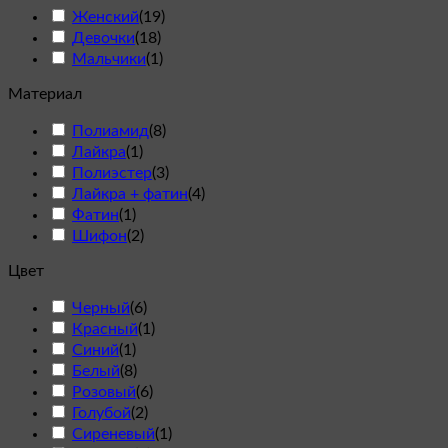
Женский
(
19
)
Девочки
(
18
)
Мальчики
(
1
)
Материал
Полиамид
(
8
)
Лайкра
(
1
)
Полиэстер
(
3
)
Лайкра + фатин
(
4
)
Фатин
(
1
)
Шифон
(
2
)
Цвет
Черный
(
6
)
Красный
(
1
)
Cиний
(
1
)
Белый
(
8
)
Розовый
(
6
)
Голубой
(
2
)
Сиреневый
(
1
)