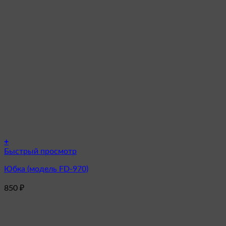
+
Этот
Быстрый просмотр
товар
Юбка (модель FD-970)
имеет
несколько
850
₽
вариаций.
Опции
можно
выбрать