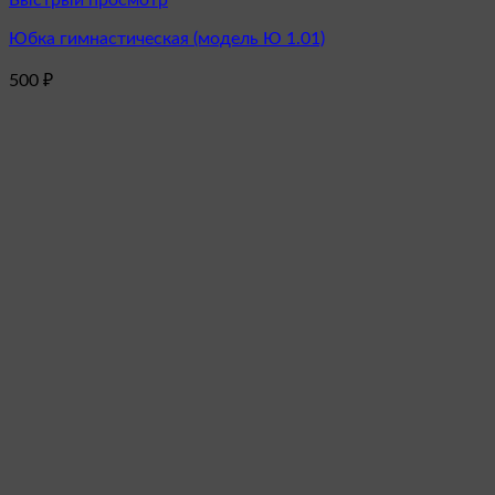
Быстрый просмотр
товар
Юбка гимнастическая (модель Ю 1.01)
имеет
несколько
500
₽
вариаций.
Опции
можно
выбрать
на
странице
товара.