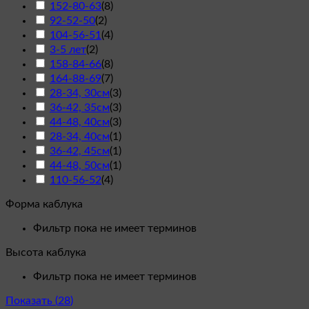
152-80-63
(
8
)
92-52-50
(
2
)
104-56-51
(
4
)
3-5 лет
(
2
)
158-84-66
(
8
)
164-88-69
(
7
)
28-34, 30см
(
3
)
36-42, 35см
(
3
)
44-48, 40см
(
3
)
28-34, 40см
(
1
)
36-42, 45см
(
1
)
44-48, 50см
(
1
)
110-56-52
(
4
)
Форма каблука
Фильтр пока не имеет терминов
Высота каблука
Фильтр пока не имеет терминов
Показать
(
28
)