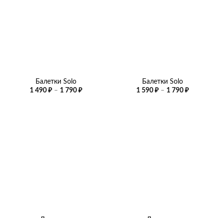
Балетки Solo
Балетки Solo
Диапазон
Диапазо
1 490
₽
–
1 790
₽
1 590
₽
–
1 790
₽
цен:
цен:
1
1
490 ₽
590 ₽
–
–
1
1
790 ₽
790 ₽