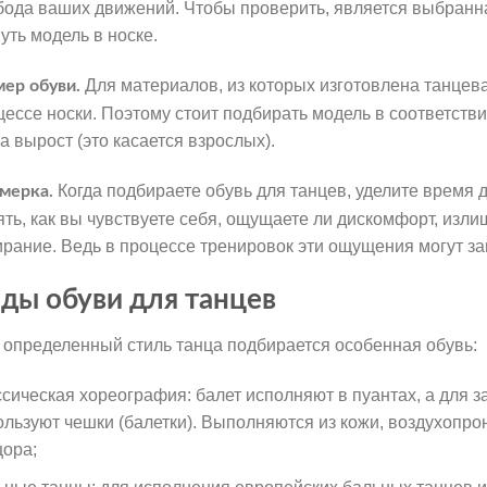
бода ваших движений. Чтобы проверить, является выбранная
уть модель в носке.
Для материалов, из которых изготовлена танцев
мер обуви.
цессе носки. Поэтому стоит подбирать модель в соответств
а вырост (это касается взрослых).
Когда подбираете обувь для танцев, уделите время
мерка.
ять, как вы чувствуете себя, ощущаете ли дискомфорт, изл
ирание. Ведь в процессе тренировок эти ощущения могут за
ды обуви для танцев
 определенный стиль танца подбирается особенная обувь:
ссическая хореография: балет исполняют в пуантах, а для 
ользуют чешки (балетки). Выполняются из кожи, воздухопр
цора;