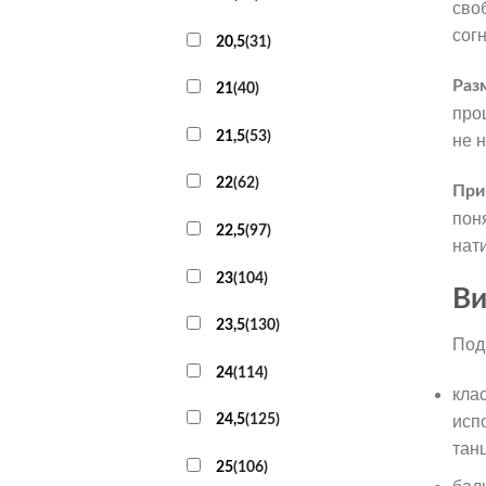
сво
согн
20,5
(
31
)
Раз
21
(
40
)
про
21,5
(
53
)
не н
22
(
62
)
При
пон
22,5
(
97
)
нат
23
(
104
)
Ви
23,5
(
130
)
Под
24
(
114
)
кла
24,5
(
125
)
исп
тан
25
(
106
)