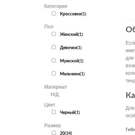
Категория
Кроссовки
(
1
)
Пол
Об
Женский
(
1
)
Есл
Девочки
(
1
)
име
для
Мужской
(
1
)
воз
кол
Мальчики
(
1
)
тен
Материал
Ка
Н/Д
Цвет
Для
Черный
(
1
)
осо
Размер
Гиб
20
(
34
)