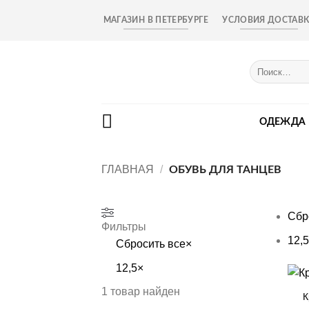
Skip
МАГАЗИН В ПЕТЕРБУРГЕ
УСЛОВИЯ ДОСТАВ
to
content
Искать:
ОДЕЖДА
ГЛАВНАЯ
/
ОБУВЬ ДЛЯ ТАНЦЕВ
Сбр
Фильтры
12,5
Сбросить все
×
12,5
×
+
1
товар найден
К