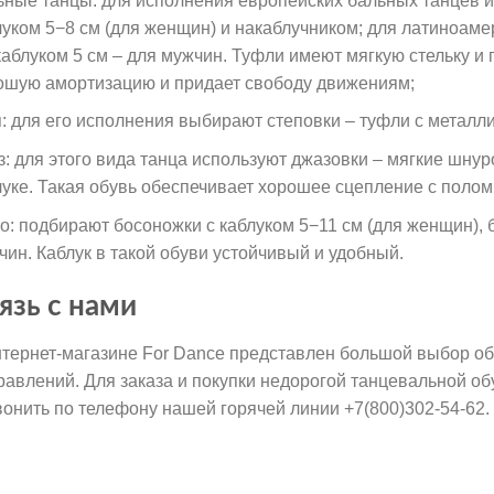
ьные танцы: для исполнения европейских бальных танцев и
луком 5−8 см (для женщин) и накаблучником; для латиноаме
 каблуком 5 см – для мужчин. Туфли имеют мягкую стельку и 
ошую амортизацию и придает свободу движениям;
п: для его исполнения выбирают степовки – туфли с металли
з: для этого вида танца используют джазовки – мягкие шну
луке. Такая обувь обеспечивает хорошее сцепление с полом
го: подбирают босоножки с каблуком 5−11 см (для женщин),
чин. Каблук в такой обуви устойчивый и удобный.
язь с нами
нтернет-магазине For Dance представлен большой выбор об
равлений. Для заказа и покупки недорогой танцевальной о
вонить по телефону нашей горячей линии +7(800)302-54-62.