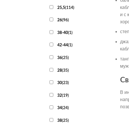
бал
каб
25,5
(
114
)
и с
26
(
96
)
хор
сте
38-40
(
1
)
джа
42-44
(
1
)
каб
36
(
25
)
тан
муж
28
(
35
)
Св
30
(
23
)
В и
32
(
19
)
нап
поз
34
(
24
)
38
(
25
)