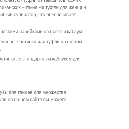
спользуют туфли из замши или кожи с
риканских – такие же туфли для женщин
гибкий супинатор, что обеспечивает
ческими набойками на носке и каблуке;
рованные ботинки или туфли на низком
;
 ботинки со стандартным каблуком для
уви для танцев для множества
буви на нашем сайте вы можете