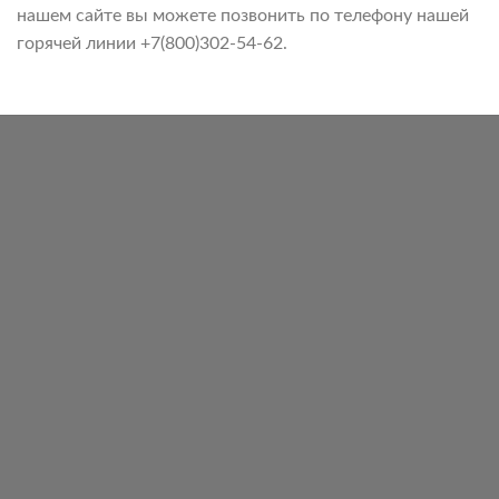
нашем сайте вы можете позвонить по телефону нашей
горячей линии +7(800)302-54-62.