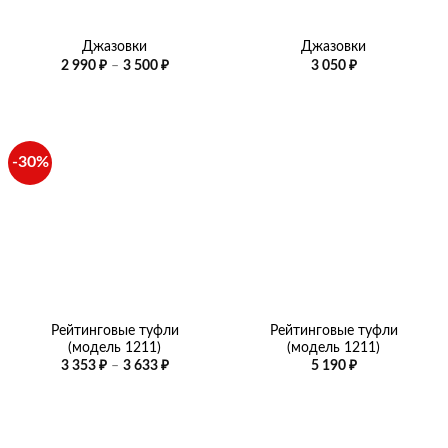
Джазовки
Джазовки
Диапазон
2 990
₽
–
3 500
₽
3 050
₽
цен:
2
990 ₽
–
3
500 ₽
-30%
Рейтинговые туфли
Рейтинговые туфли
(модель 1211)
(модель 1211)
Диапазон
3 353
₽
–
3 633
₽
5 190
₽
цен:
3
353 ₽
–
3
633 ₽