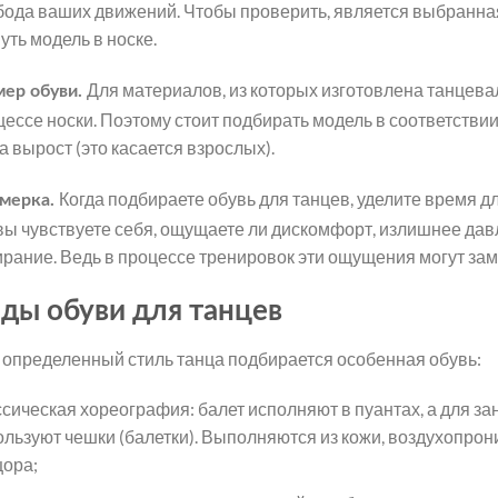
бода ваших движений. Чтобы проверить, является выбранная 
уть модель в носке.
Для материалов, из которых изготовлена танцева
мер обуви.
цессе носки. Поэтому стоит подбирать модель в соответстви
а вырост (это касается взрослых).
Когда подбираете обувь для танцев, уделите время д
мерка.
 вы чувствуете себя, ощущаете ли дискомфорт, излишнее да
ирание. Ведь в процессе тренировок эти ощущения могут зам
ды обуви для танцев
 определенный стиль танца подбирается особенная обувь:
ссическая хореография: балет исполняют в пуантах, а для з
ользуют чешки (балетки). Выполняются из кожи, воздухопро
цора;