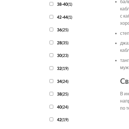
бал
38-40
(
1
)
каб
с ка
42-44
(
1
)
хор
36
(
25
)
сте
джа
28
(
35
)
каб
30
(
23
)
тан
муж
32
(
19
)
Св
34
(
24
)
В и
38
(
25
)
нап
40
(
24
)
по 
42
(
19
)