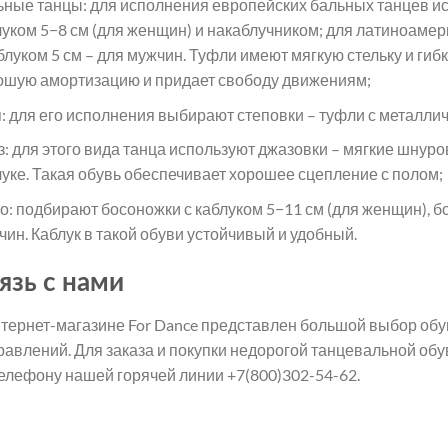
ьные танцы: для исполнения европейских бальных танцев ис
луком 5−8 см (для женщин) и накаблучником; для латиноамер
блуком 5 см – для мужчин. Туфли имеют мягкую стельку и гиб
ошую амортизацию и придает свободу движениям;
п: для его исполнения выбирают степовки – туфли с металлич
з: для этого вида танца используют джазовки – мягкие шнур
луке. Такая обувь обеспечивает хорошее сцепление с полом;
го: подбирают босоножки с каблуком 5−11 см (для женщин), 
чин. Каблук в такой обуви устойчивый и удобный.
язь с нами
нтернет-магазине For Dance представлен большой выбор обу
равлений. Для заказа и покупки недорогой танцевальной об
телефону нашей горячей линии +7(800)302-54-62.