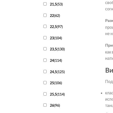
сво
21,5
(
53
)
согн
22
(
62
)
Раз
про
22,5
(
97
)
не н
23
(
104
)
При
23,5
(
130
)
как
нат
24
(
114
)
Ви
24,5
(
125
)
Под
25
(
106
)
кла
25,5
(
114
)
исп
тан
26
(
96
)