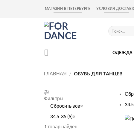
Skip
МАГАЗИН В ПЕТЕРБУРГЕ
УСЛОВИЯ ДОСТАВ
to
content
Искать:
ОДЕЖДА
ГЛАВНАЯ
/
ОБУВЬ ДЛЯ ТАНЦЕВ
Сбр
Фильтры
34.5
Сбросить все
×
34.5-35 (S)
×
+
1
товар найден