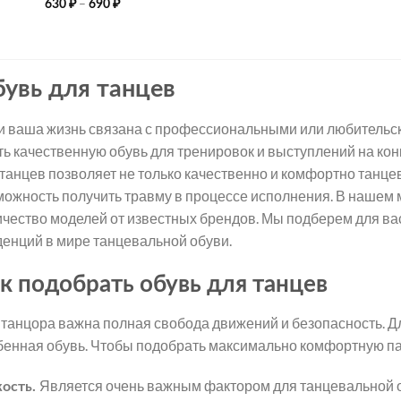
Диапазон
–
630
₽
690
₽
цен:
630 ₽
–
690 ₽
увь для танцев
и ваша жизнь связана с профессиональными или любительски
ть качественную обувь для тренировок и выступлений на ко
 танцев позволяет не только качественно и комфортно танцев
можность получить травму в процессе исполнения. В нашем
ичество моделей от известных брендов. Мы подберем для ва
денций в мире танцевальной обуви.
к подобрать обувь для танцев
 танцора важна полная свобода движений и безопасность. Д
бенная обувь. Чтобы подобрать максимально комфортную па
Является очень важным фактором для танцевальной об
кость.