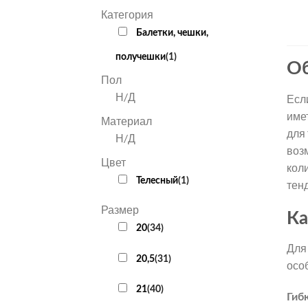
Категория
Балетки, чешки,
получешки
(
1
)
Об
Пол
Н/Д
Есл
име
Материал
для
Н/Д
воз
Цвет
кол
Телесный
(
1
)
тен
Размер
Ка
20
(
34
)
Для
20,5
(
31
)
осо
21
(
40
)
Гиб