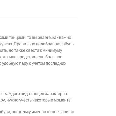
ми танцами, то вы знаете, как важно
нкурсах. Правильно подобранная обувь
ать, но также свести к минимуму
 магазине представлено большое
с удобную пару с учетом последних
ля каждого вида танцев характерна
ру, нужно учесть некоторые моменты.
уви, поскольку именно от нее зависит