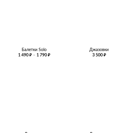
Балетки Solo
Джазовки
Диапазон
1 490
₽
–
1 790
₽
3 500
₽
цен:
1
490 ₽
–
1
790 ₽