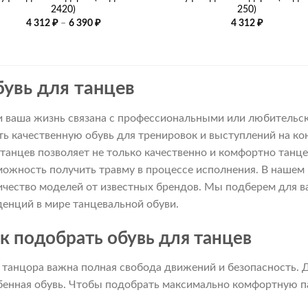
2420)
250)
Диапазон
4 312
₽
–
6 390
₽
4 312
₽
цен:
4
312 ₽
–
6
390 ₽
увь для танцев
и ваша жизнь связана с профессиональными или любительски
ть качественную обувь для тренировок и выступлений на ко
 танцев позволяет не только качественно и комфортно танце
можность получить травму в процессе исполнения. В нашем
ичество моделей от известных брендов. Мы подберем для в
денций в мире танцевальной обуви.
к подобрать обувь для танцев
 танцора важна полная свобода движений и безопасность. 
бенная обувь. Чтобы подобрать максимально комфортную п