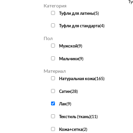
Ту
Категория
Туфли для латины
(
5
)
Туфли для стандарта
(
4
)
Пол
Мужской
(
9
)
Мальчики
(
9
)
Материал
Натуральная кожа
(
165
)
Сатин
(
28
)
Лак
(
9
)
Текстиль (ткань)
(
11
)
Кожа+сетка
(
2
)