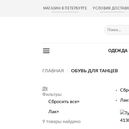
Skip
МАГАЗИН В ПЕТЕРБУРГЕ
УСЛОВИЯ ДОСТАВ
to
content
Искать:
ОДЕЖДА
ГЛАВНАЯ
/
ОБУВЬ ДЛЯ ТАНЦЕВ
Сбр
Фильтры
Лак
Сбросить все
×
Лак
×
+
9
товары найдено