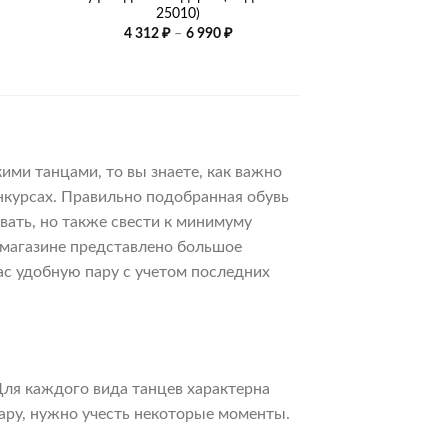
25010)
Диапазон
4 312
₽
–
6 990
₽
цен:
4
312 ₽
–
6
990 ₽
ми танцами, то вы знаете, как важно
нкурсах. Правильно подобранная обувь
вать, но также свести к минимуму
 магазине представлено большое
ас удобную пару с учетом последних
Для каждого вида танцев характерна
ару, нужно учесть некоторые моменты.