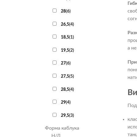
Гиб
сво
28
(
6
)
согн
26,5
(
4
)
Раз
18,5
(
1
)
про
а не
19,5
(
2
)
При
27
(
6
)
пон
27,5
(
5
)
нат
28,5
(
4
)
Ви
29
(
4
)
Под
29,5
(
3
)
кла
исп
Форма каблука
тан
Н/Д