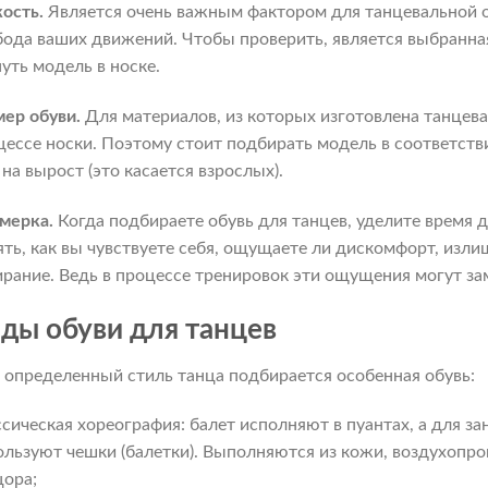
кость.
Является очень важным фактором для танцевальной о
бода ваших движений. Чтобы проверить, является выбранная
уть модель в носке.
мер обуви.
Для материалов, из которых изготовлена танцева
цессе носки. Поэтому стоит подбирать модель в соответств
 на вырост (это касается взрослых).
мерка.
Когда подбираете обувь для танцев, уделите время
ять, как вы чувствуете себя, ощущаете ли дискомфорт, изли
ирание. Ведь в процессе тренировок эти ощущения могут за
ды обуви для танцев
 определенный стиль танца подбирается особенная обувь:
ссическая хореография: балет исполняют в пуантах, а для з
ользуют чешки (балетки). Выполняются из кожи, воздухопр
цора;