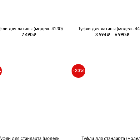
+
фли для латины (модель 4230)
Туфли для латины (модель 44
Диап
7 490
₽
3 594
₽
–
6 990
₽
цен:
3
594 ₽
–
6
990 ₽
%
-23%
+
Туфли для стандарта (модель
Туфли для стандарта (моде