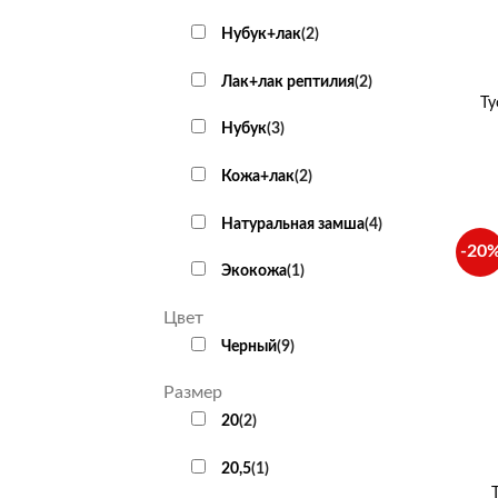
Нубук+лак
(
2
)
+
Лак+лак рептилия
(
2
)
Ту
Нубук
(
3
)
Кожа+лак
(
2
)
Натуральная замша
(
4
)
-20
Экокожа
(
1
)
Цвет
Черный
(
9
)
Размер
20
(
2
)
+
20,5
(
1
)