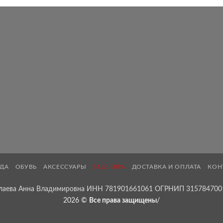
ДА
ОБУВЬ
АКСЕССУАРЫ
SALE -30%
ДОСТАВКА И ОПЛАТА
КОН
лаева Анна Владимировна ИНН 781901661061 ОГРНИП 315784700
2026 ©
Все права защищены
/