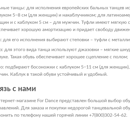
ьные танцы: для исполнения европейских бальных танцев и
луком 5−8 см (для женщин) и накаблучником; для латиноаме
щин и с каблуком 5 см – для мужчин. Туфли имеют мягкую с
спечивает хорошую амортизацию и придает свободу движе
п: для его исполнения выбирают степовки – туфли с металли
з: для этого вида танца используют джазовки – мягкие шну
луке. Такая обувь обеспечивает хорошее сцепление с полом;
го: подбирают босоножки с каблуком 5−11 см (для женщин)
чин. Каблук в такой обуви устойчивый и удобный.
язь с нами
нтернет-магазине For Dance представлен большой выбор об
равлений. Для заказа и покупки недорогой танцевальной об
вонить по телефону нашей горячей линии +7(800)302-54-62.