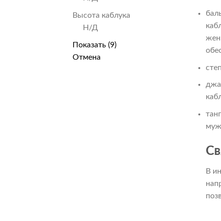
бал
Высота каблука
каб
Н/Д
жен
Показать
(
9
)
обе
Отмена
сте
джа
каб
тан
муж
Св
В и
нап
поз