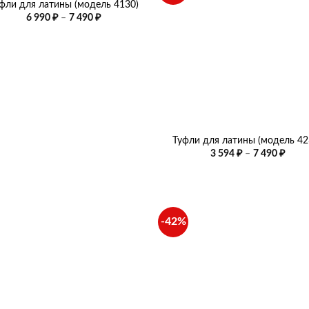
фли для латины (модель 4130)
Диапазон
6 990
₽
–
7 490
₽
цен:
6
990 ₽
–
7
490 ₽
+
Туфли для латины (модель 42
Диап
3 594
₽
–
7 490
₽
цен:
3
594 ₽
–
7
490 ₽
-42%