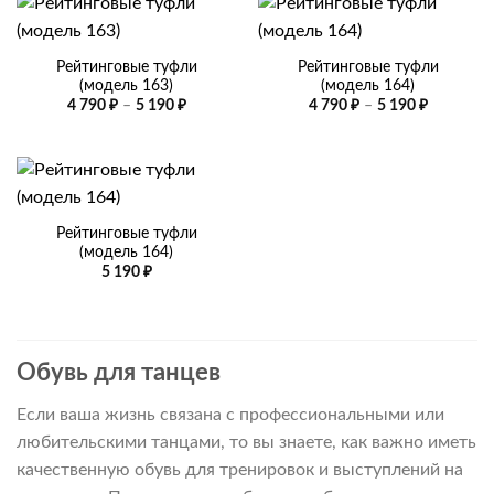
Рейтинговые туфли
Рейтинговые туфли
(модель 163)
(модель 164)
Диапазон
Диапазо
4 790
₽
–
5 190
₽
4 790
₽
–
5 190
₽
цен:
цен:
4
4
790 ₽
790 ₽
–
–
5
5
190 ₽
190 ₽
Рейтинговые туфли
(модель 164)
5 190
₽
Обувь для танцев
Если ваша жизнь связана с профессиональными или
любительскими танцами, то вы знаете, как важно иметь
качественную обувь для тренировок и выступлений на