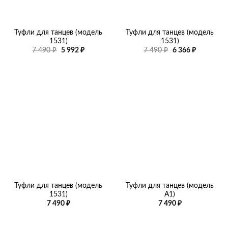
Туфли для танцев (модель
Туфли для танцев (модель
1531)
1531)
Первоначальная
Текущая
Первоначальная
Текущая
7 490
₽
5 992
₽
7 490
₽
6 366
₽
цена
цена:
цена
цена:
составляла
5
составляла
6
7
992 ₽.
7
366 ₽.
490 ₽.
490 ₽.
Туфли для танцев (модель
Туфли для танцев (модель
1531)
А1)
7 490
₽
7 490
₽