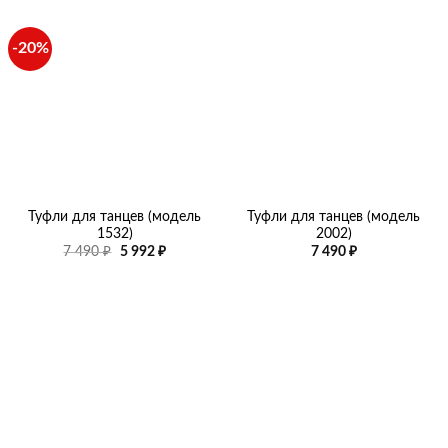
-20%
Туфли для танцев (модель
Туфли для танцев (модель
1532)
2002)
Первоначальная
Текущая
7 490
₽
5 992
₽
7 490
₽
цена
цена:
составляла
5
7
992 ₽.
490 ₽.