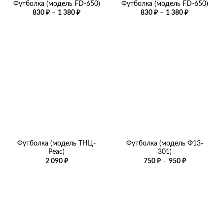
Футболка (модель FD-650)
Футболка (модель FD-650)
Диапазон
Диапазон
830
₽
–
1 380
₽
830
₽
–
1 380
₽
цен:
цен:
830 ₽
830 ₽
–
–
1
1
380 ₽
380 ₽
Футболка (модель ТНЦ-
Футболка (модель Ф13-
Peac)
301)
Диапазон
2 090
₽
750
₽
–
950
₽
цен:
750 ₽
–
950 ₽