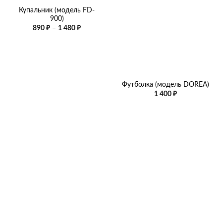
Купальник (модель FD-
900)
Диапазон
890
₽
–
1 480
₽
цен:
890 ₽
–
1
480 ₽
Футболка (модель DOREA)
1 400
₽