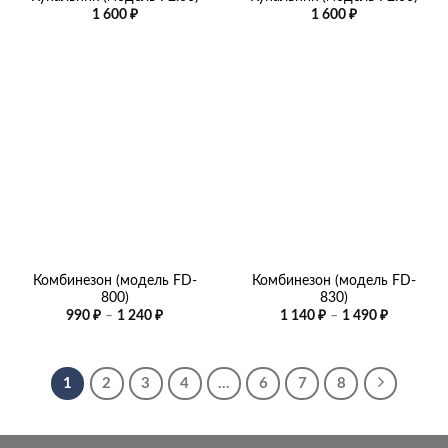
1 600
₽
1 600
₽
Комбинезон (модель FD-
Комбинезон (модель FD-
800)
830)
Диапазон
Диапазо
990
₽
–
1 240
₽
1 140
₽
–
1 490
₽
цен:
цен:
990 ₽
1
–
140 ₽
1
–
240 ₽
1
1
2
3
4
…
6
7
8
490 ₽