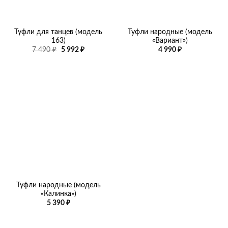
Туфли для танцев (модель
Туфли народные (модель
163)
«Вариант»)
Первоначальная
Текущая
7 490
₽
5 992
₽
4 990
₽
цена
цена:
составляла
5
7
992 ₽.
490 ₽.
Туфли народные (модель
«Калинка»)
5 390
₽