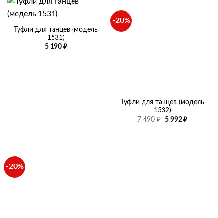
-20%
Туфли для танцев (модель
1531)
5 190
₽
Туфли для танцев (модель
1532)
Первоначальная
Текущая
7 490
₽
5 992
₽
цена
цена:
составляла
5
7
992 ₽.
490 ₽.
-20%