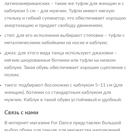
латиноамериканских – такие же туфли для женщин и с
каблуком 5 см – для мужчин. Туфли имеют мягкую
стельку и гибкий супинатор, что обеспечивает хорошую
амортизацию и придает свободу движениям;
степ: для его исполнения выбирают степовки – туфли с
металлическими набойками на носке и каблуке;
джаз: для этого вида танца используют джазовки –
мягкие шнурованные ботинки или туфли на низком
каблуке. Такая обувь обеспечивает хорошее сцепление с
полом;
танго: подбирают босоножки с каблуком 5−11 см (для
женщин), ботинки со стандартным каблуком для
мужчин. Каблук в такой обуви устойчивый и удобный.
Связь с нами
В интернет-магазине For Dance представлен большой
выбор обуви для танцев для множества направлений.