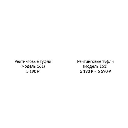
–
–
5
5
190 ₽
590 ₽
Рейтинговые туфли
Рейтинговые туфли
(модель 161)
(модель 161)
Диапазо
5 190
₽
5 190
₽
–
5 590
₽
цен:
5
190 ₽
–
5
590 ₽