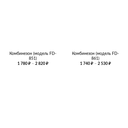
Комбинезон (модель FD-
Комбинезон (модель FD-
851)
861)
Диапазон
Диапазо
1 780
₽
–
2 820
₽
1 740
₽
–
2 530
₽
цен:
цен:
1
1
780 ₽
740 ₽
–
–
2
2
820 ₽
530 ₽