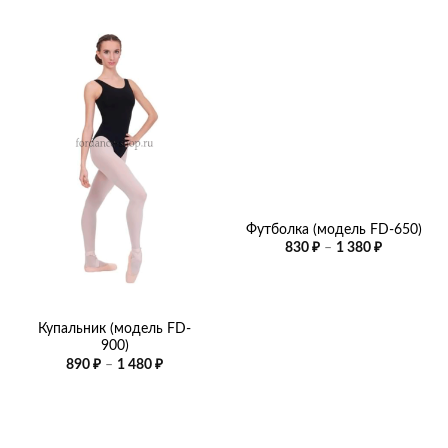
Футболка (модель FD-650)
Диапазон
830
₽
–
1 380
₽
цен:
830 ₽
–
1
380 ₽
Купальник (модель FD-
900)
Диапазон
890
₽
–
1 480
₽
цен:
890 ₽
–
1
480 ₽