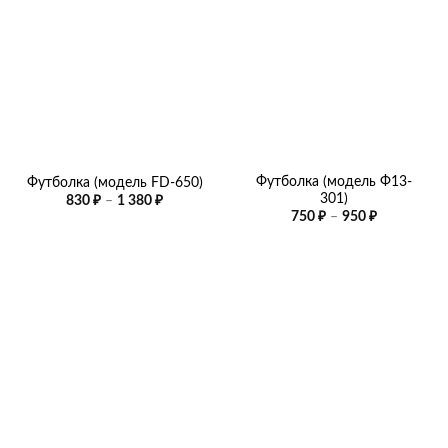
Футболка (модель Ф13-
Футболка (модель FD-650)
301)
Диапазон
830
₽
–
1 380
₽
цен:
Диапазон
750
₽
–
950
₽
830 ₽
цен:
–
750 ₽
1
–
380 ₽
950 ₽