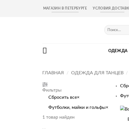
Skip
МАГАЗИН В ПЕТЕРБУРГЕ
УСЛОВИЯ ДОСТАВ
to
content
Искать:
ОДЕЖДА
ГЛАВНАЯ
/
ОДЕЖДА ДЛЯ ТАНЦЕВ
/
Сбр
Фильтры
Фут
Сбросить все
×
Футболки, майки и гольфы
×
+
1
товар найден