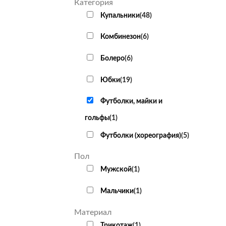
Категория
Купальники
(
48
)
Комбинезон
(
6
)
Болеро
(
6
)
Юбки
(
19
)
Футболки, майки и
гольфы
(
1
)
Футболки (хореография)
(
5
)
Пол
Мужской
(
1
)
Мальчики
(
1
)
Материал
Трикотаж
(
1
)