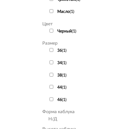
Масло
(
1
)
Цвет
Черный
(
1
)
Размер
36
(
1
)
34
(
1
)
38
(
1
)
44
(
1
)
46
(
1
)
Форма каблука
Н/Д
Высота каблука