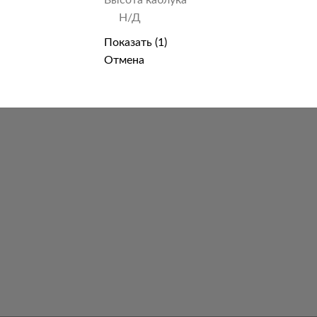
Н/Д
Показать
(
1
)
Отмена