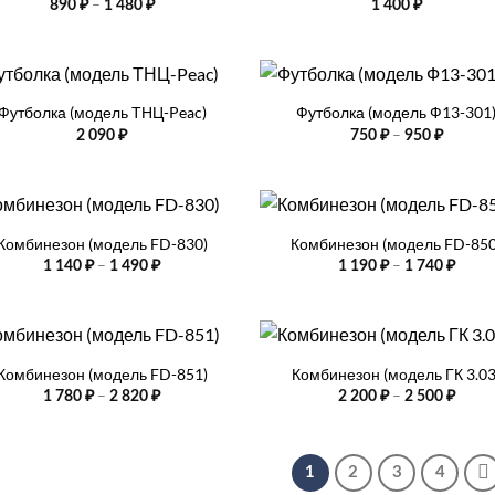
Диапазон
–
890
₽
1 480
₽
1 400
₽
цен:
890 ₽
–
1
+
480 ₽
Футболка (модель ТНЦ-Peac)
Футболка (модель Ф13-301
Диапаз
–
2 090
₽
750
₽
950
₽
цен:
750 ₽
–
950 ₽
+
Комбинезон (модель FD-830)
Комбинезон (модель FD-850
Диапазон
Диап
–
–
1 140
₽
1 490
₽
1 190
₽
1 740
₽
цен:
цен:
1
1
140 ₽
190 ₽
–
–
+
1
1
490 ₽
740 ₽
Комбинезон (модель FD-851)
Комбинезон (модель ГК 3.03
Диапазон
Диап
–
–
1 780
₽
2 820
₽
2 200
₽
2 500
₽
цен:
цен:
1
2
780 ₽
200 ₽
–
–
2
2
1
2
3
4
820 ₽
500 ₽