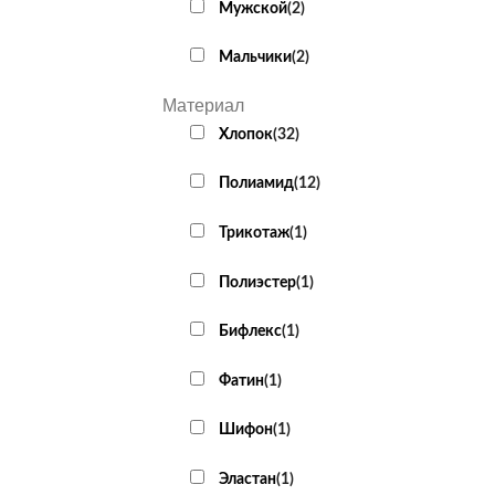
Мужской
(
2
)
Мальчики
(
2
)
Материал
Хлопок
(
32
)
Полиамид
(
12
)
Трикотаж
(
1
)
Полиэстер
(
1
)
Бифлекс
(
1
)
Фатин
(
1
)
Шифон
(
1
)
Эластан
(
1
)