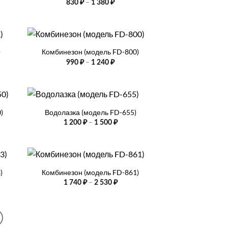
Диапазон
–
830
₽
1 380
₽
цен:
830 ₽
–
1
+
380 ₽
)
Комбинезон (модель FD-800)
он
Диапазон
–
990
₽
1 240
₽
цен:
990 ₽
–
1
+
240 ₽
)
Водолазка (модель FD-655)
азон
Диапазон
–
1 200
₽
1 500
₽
цен:
1
200 ₽
–
+
1
500 ₽
)
Комбинезон (модель FD-861)
азон
Диапазон
–
1 740
₽
2 530
₽
цен:
1
740 ₽
–
2
530 ₽