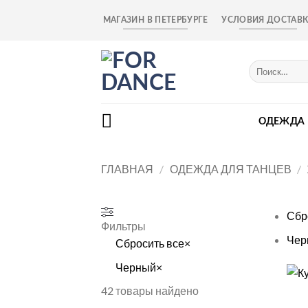
Skip
МАГАЗИН В ПЕТЕРБУРГЕ
УСЛОВИЯ ДОСТАВ
to
content
Искать:
ОДЕЖДА
ГЛАВНАЯ
/
ОДЕЖДА ДЛЯ ТАНЦЕВ
/
Сбр
Фильтры
Чер
Сбросить все
×
Черный
×
+
42
товары найдено