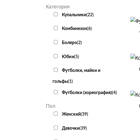
Категория
Купальники
(
22
)
+
Комбинезон
(
6
)
Болеро
(
2
)
+
Юбки
(
5
)
Футболки, майки и
гольфы
(
1
)
Футболки (хореография)
(
4
)
+
Пол
Женский
(
39
)
Девочки
(
39
)