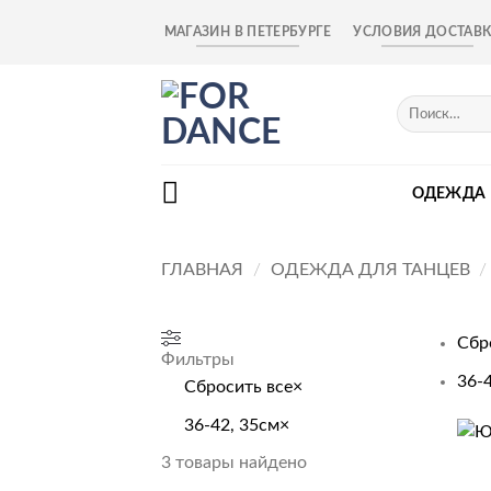
Skip
МАГАЗИН В ПЕТЕРБУРГЕ
УСЛОВИЯ ДОСТАВ
to
content
Искать:
ОДЕЖДА
ГЛАВНАЯ
/
ОДЕЖДА ДЛЯ ТАНЦЕВ
/
Сбр
Фильтры
36-
Сбросить все
×
36-42, 35см
×
+
3
товары найдено