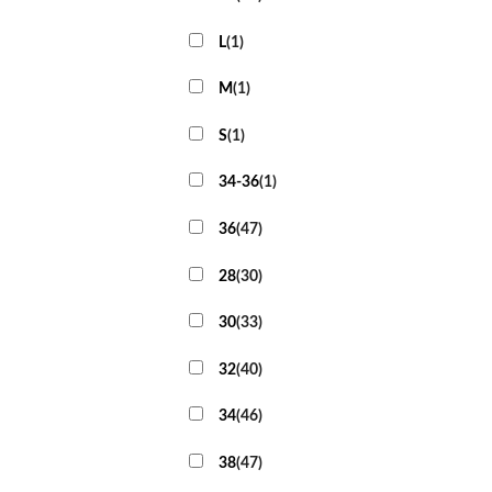
L
(
1
)
M
(
1
)
S
(
1
)
34-36
(
1
)
36
(
47
)
28
(
30
)
30
(
33
)
32
(
40
)
34
(
46
)
38
(
47
)