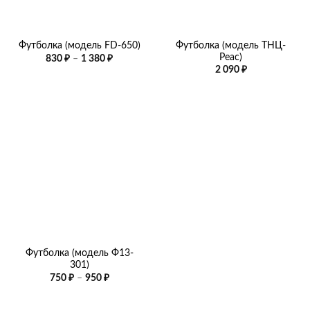
Футболка (модель ТНЦ-
Футболка (модель FD-650)
Peac)
Диапазон
830
₽
–
1 380
₽
цен:
2 090
₽
830 ₽
–
1
380 ₽
Футболка (модель Ф13-
301)
Диапазон
750
₽
–
950
₽
цен:
750 ₽
–