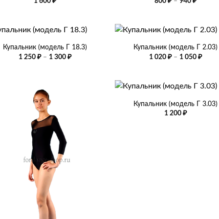
Диапа
1 600
₽
800
₽
–
940
₽
цен:
800 ₽
–
940 ₽
+
Купальник (модель Г 18.3)
Купальник (модель Г 2.03)
Диапазон
Диап
1 250
₽
–
1 300
₽
1 020
₽
–
1 050
₽
цен:
цен:
1
1
250 ₽
020 ₽
–
–
+
1
1
300 ₽
050 ₽
Купальник (модель Г 3.03)
1 200
₽