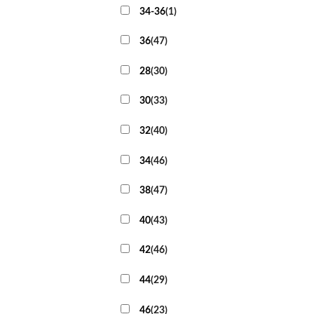
34-36
(
1
)
36
(
47
)
28
(
30
)
30
(
33
)
32
(
40
)
34
(
46
)
38
(
47
)
40
(
43
)
42
(
46
)
44
(
29
)
46
(
23
)