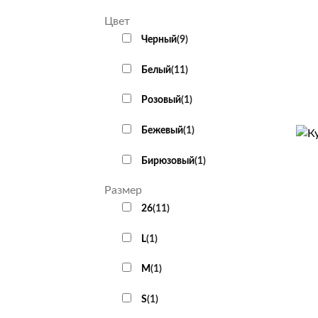
Цвет
Черный
(
9
)
+
Белый
(
11
)
Розовый
(
1
)
+
Бежевый
(
1
)
Бирюзовый
(
1
)
Размер
26
(
11
)
L
(
1
)
M
(
1
)
S
(
1
)