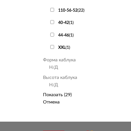
110-56-52
(
22
)
40-42
(
1
)
44-46
(
1
)
XXL
(
1
)
Форма каблука
Н/Д
Высота каблука
Н/Д
Показать
(
29
)
Отмена