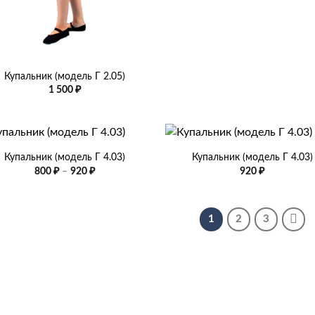
Купальник (модель Г 2.05)
1 500
₽
+
Купальник (модель Г 4.03)
Купальник (модель Г 4.03)
Диапазон
800
₽
–
920
₽
920
₽
цен:
800 ₽
–
920 ₽
1
2
3