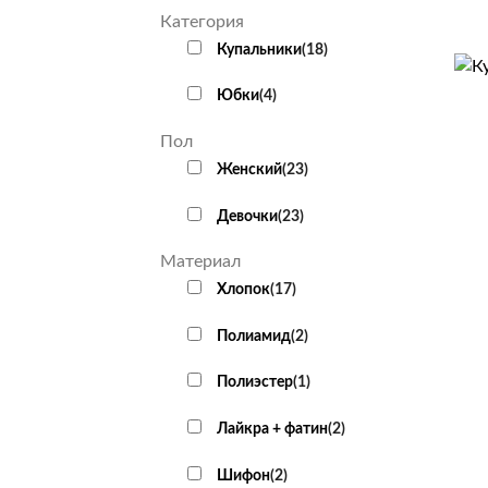
Категория
Купальники
(
18
)
+
Юбки
(
4
)
Пол
Женский
(
23
)
Девочки
(
23
)
Материал
Хлопок
(
17
)
Полиамид
(
2
)
Полиэстер
(
1
)
Лайкра + фатин
(
2
)
Шифон
(
2
)