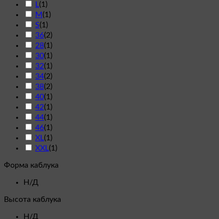
L
(
1
)
M
(
1
)
S
(
1
)
36
(
2
)
28
(
1
)
30
(
1
)
32
(
1
)
34
(
2
)
38
(
2
)
40
(
1
)
42
(
1
)
44
(
1
)
46
(
1
)
XL
(
1
)
XXL
(
1
)
Форма каблука
Н/Д
Высота каблука
Н/Д