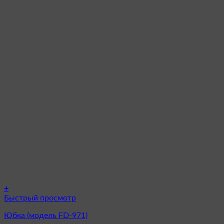
+
Этот
Быстрый просмотр
товар
Юбка (модель FD-971)
имеет