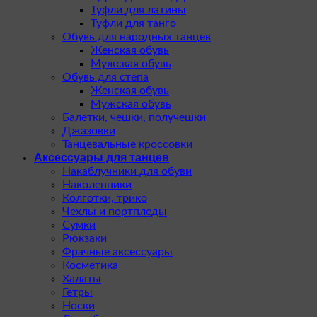
Туфли для латины
Туфли для танго
Обувь для народных танцев
Женская обувь
Мужская обувь
Обувь для степа
Женская обувь
Мужская обувь
Балетки, чешки, получешки
Джазовки
Танцевальные кроссовки
Аксессуары для танцев
Накаблучники для обуви
Наколенники
Колготки, трико
Чехлы и портпледы
Сумки
Рюкзаки
Фрачные аксессуары
Косметика
Халаты
Гетры
Носки