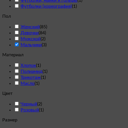
Футболки, майки и гольфы
(
1
)
Футболки (хореография)
(
1
)
Пол
Женский
(
85
)
Девочки
(
84
)
Мужской
(
2
)
Мальчики
(
3
)
Материал
Хлопок
(
1
)
Полиамид
(
1
)
Трикотаж
(
1
)
Масло
(
1
)
Цвет
Черный
(
2
)
Розовый
(
1
)
Размер