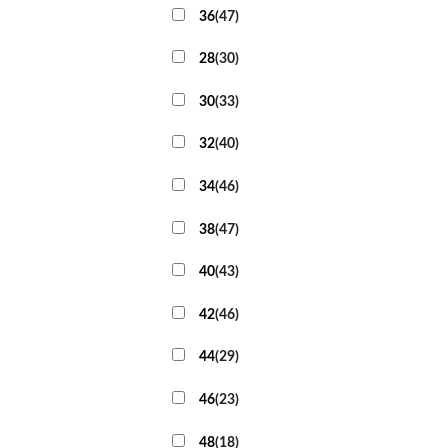
36
(
47
)
28
(
30
)
30
(
33
)
32
(
40
)
34
(
46
)
38
(
47
)
40
(
43
)
42
(
46
)
44
(
29
)
46
(
23
)
48
(
18
)