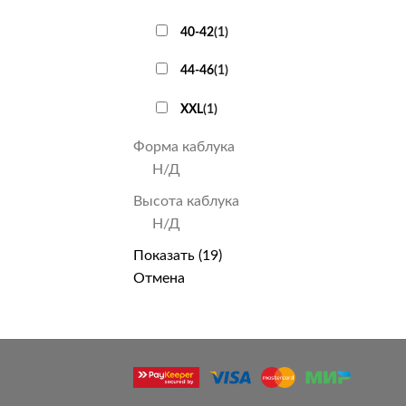
40-42
(
1
)
44-46
(
1
)
XXL
(
1
)
Форма каблука
Н/Д
Высота каблука
Н/Д
Показать
(
19
)
Отмена