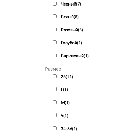
Черный
(
7
)
Белый
(
8
)
Розовый
(
3
)
Голубой
(
1
)
Бирюзовый
(
1
)
Размер
26
(
11
)
L
(
1
)
M
(
1
)
S
(
1
)
34-36
(
1
)