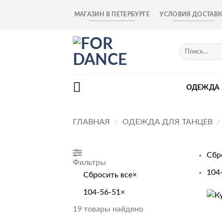
Skip
МАГАЗИН В ПЕТЕРБУРГЕ
УСЛОВИЯ ДОСТАВ
to
content
Искать:
ОДЕЖДА
ГЛАВНАЯ
/
ОДЕЖДА ДЛЯ ТАНЦЕВ
/
Сбр
Фильтры
104
Сбросить все
×
104-56-51
×
+
19
товары найдено