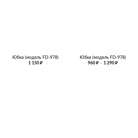
Юбка (модель FD-978)
Юбка (модель FD-978)
Диапазон
1 150
₽
960
₽
–
1 290
₽
цен:
960 ₽
–
1
290 ₽