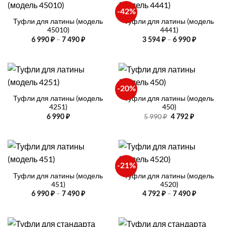
-42%
Туфли для латины (модель
Туфли для латины (модель
45010)
4441)
Диапазон
Диапазо
–
–
6 990
₽
7 490
₽
3 594
₽
6 990
₽
цен:
цен:
6
3
990 ₽
594 ₽
–
–
7
6
490 ₽
990 ₽
-20%
Туфли для латины (модель
Туфли для латины (модель
4251)
450)
Первоначальная
Текущая
5 990
₽
6 990
₽
4 792
₽
цена
цена:
составляла
4
5
792 ₽.
990 ₽.
-21%
Туфли для латины (модель
Туфли для латины (модель
451)
4520)
Диапазон
Диапазо
–
–
6 990
₽
7 490
₽
4 792
₽
7 490
₽
цен:
цен:
6
4
990 ₽
792 ₽
–
–
7
7