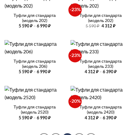
490 ₽
490 ₽
-23%
Туфли для стандарта
Туфли для стандарта
(модель 202)
(модель 202)
Диапазон
Первоначальная
Текущая
–
5 590
₽
5 590
₽
6 990
₽
4 312
₽
цен:
цена
цена:
5
составляла
4
590 ₽
5
312 ₽.
–
590 ₽.
6
990 ₽
-23%
Туфли для стандарта
Туфли для стандарта
(модель 206)
(модель 233)
Диапазон
Диапазо
–
–
5 590
₽
6 990
₽
4 312
₽
6 390
₽
цен:
цен:
5
4
590 ₽
312 ₽
–
–
6
6
990 ₽
390 ₽
-20%
Туфли для стандарта
Туфли для стандарта
(модель 2520)
(модель 2420)
Диапазон
Диапазо
–
–
5 590
₽
6 990
₽
4 312
₽
6 390
₽
цен:
цен:
5
4
590 ₽
312 ₽
–
–