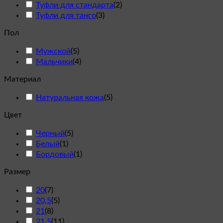
Туфли для стандарта
(
2
)
Туфли для танго
(
3
)
Пол
Мужской
(
5
)
Мальчики
(
4
)
Материал
Натуральная кожа
(
5
)
Цвет
Черный
(
5
)
Белый
(
1
)
Бордовый
(
1
)
Размер
20
(
7
)
20,5
(
5
)
21
(
8
)
21,5
(
11
)