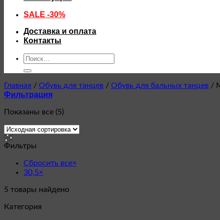
SALE -30%
Доставка и оплата
Контакты
Искать:
Главная
/
Обувь для танцев
/
Обувь для бальных танцев
/
М
Фильтрация
Показаны все (5)
Фильтры
Сбросить все
×
30,5
×
5
товары найдено
Категория