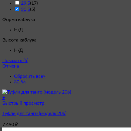
29,5
(
17
)
30,5
(
5
)
Форма каблука
Н/Д
Высота каблука
Н/Д
Показать
(
5
)
Отмена
Сбросить все
×
30,5
×
+
Этот
Быстрый просмотр
товар
Туфли для танго (модель 206)
имеет
несколько
7 490
₽
вариаций.
Опции