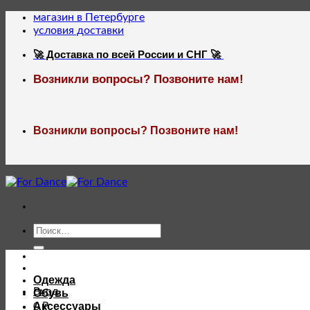
Skip
магазин в Петербурге
to
условия доставки
content
🚀 Доставка по всей России и СНГ 🚀
Возникли вопросы? Позвоните нам!
Возникли вопросы? Позвоните нам!
Искать:
Одежда
Вход
Обувь
Аксессуары
0
₽