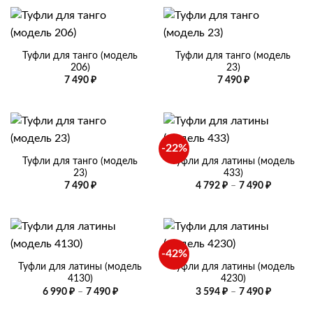
Туфли для танго (модель
Туфли для танго (модель
206)
23)
7 490
₽
7 490
₽
-22%
Туфли для танго (модель
Туфли для латины (модель
23)
433)
Диапазо
7 490
₽
4 792
₽
–
7 490
₽
цен:
4
792 ₽
–
7
490 ₽
-42%
Туфли для латины (модель
Туфли для латины (модель
4130)
4230)
Диапазон
Диапазо
6 990
₽
–
7 490
₽
3 594
₽
–
7 490
₽
цен:
цен:
6
3