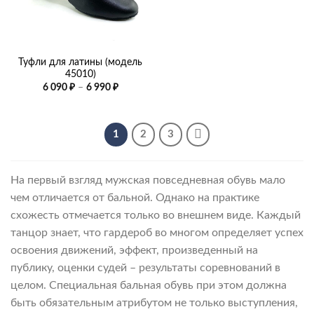
6
990 ₽
–
7
490 ₽
Туфли для латины (модель
45010)
Диапазон
6 090
₽
–
6 990
₽
цен:
6
090 ₽
–
6
1
2
3
990 ₽
На первый взгляд мужская повседневная обувь мало
чем отличается от бальной. Однако на практике
схожесть отмечается только во внешнем виде. Каждый
танцор знает, что гардероб во многом определяет успех
освоения движений, эффект, произведенный на
публику, оценки судей – результаты соревнований в
целом. Специальная бальная обувь при этом должна
быть обязательным атрибутом не только выступления,