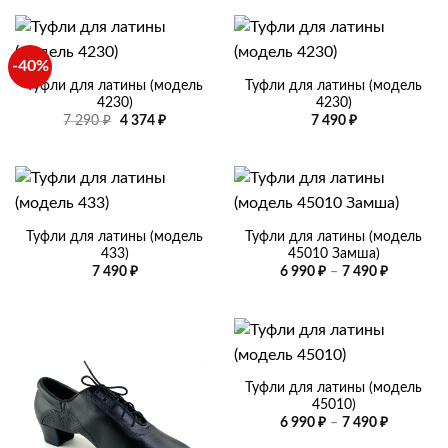
990 ₽
594 ₽
–
–
7
7
490 ₽
490 ₽
-40%
Туфли для латины (модель
Туфли для латины (модель
4230)
4230)
Первоначальная
Текущая
7 290
₽
4 374
₽
7 490
₽
цена
цена:
составляла
4
7
374 ₽.
290 ₽.
Туфли для латины (модель
Туфли для латины (модель
433)
45010 Замша)
Диапазо
7 490
₽
6 990
₽
–
7 490
₽
цен:
6
990 ₽
–
7
490 ₽
Туфли для латины (модель
45010)
Диапазо
6 990
₽
–
7 490
₽
цен: