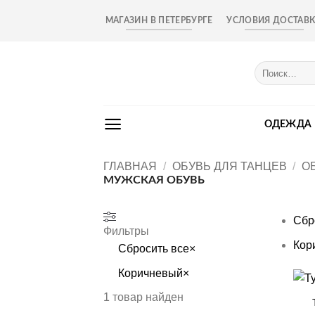
Skip
МАГАЗИН В ПЕТЕРБУРГЕ
УСЛОВИЯ ДОСТАВ
to
content
Искать:
ОДЕЖДА
ГЛАВНАЯ
/
ОБУВЬ ДЛЯ ТАНЦЕВ
/
О
МУЖСКАЯ ОБУВЬ
Сбр
Фильтры
Кор
Сбросить все
×
Коричневый
×
+
1
товар найден