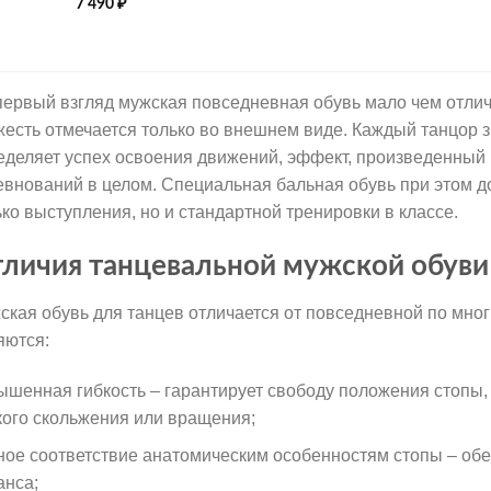
7 490
₽
первый взгляд мужская повседневная обувь мало чем отлича
жесть отмечается только во внешнем виде. Каждый танцор з
еделяет успех освоения движений, эффект, произведенный н
евнований в целом. Специальная бальная обувь при этом 
ько выступления, но и стандартной тренировки в классе.
личия танцевальной мужской обуви
ская обувь для танцев отличается от повседневной по мн
яются:
ышенная гибкость – гарантирует свободу положения стопы,
кого скольжения или вращения;
ное соответствие анатомическим особенностям стопы – об
анса;