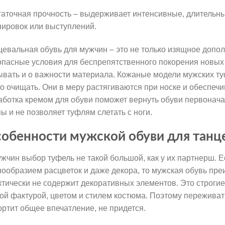
таточная прочность – выдерживает интенсивные, длительны
нировок или выступлений.
цевальная обувь для мужчин – это не только изящное допо
опасные условия для беспрепятственного покорения новых 
ывать и о важности материала. Кожаные модели мужских ту
ко очищать. Они в меру растягиваются при носке и обеспе
аботка кремом для обуви поможет вернуть обуви первонач
пы и не позволяет туфлям слетать с ноги.
обенности мужской обуви для танц
ужчин выбор туфель не такой большой, как у их партнерш. 
нообразием расцветок и даже декора, то мужская обувь пр
ктически не содержит декоративных элементов. Это строгие
ой фактурой, цветом и стилем костюма. Поэтому переживать
ортит общее впечатление, не придется.