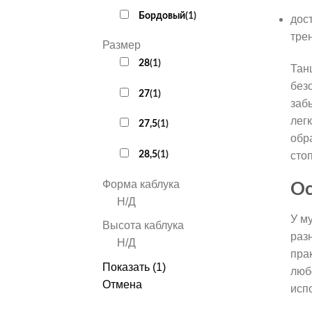
Бордовый
(
1
)
дос
тре
Размер
28
(
1
)
Тан
без
27
(
1
)
заб
лег
27,5
(
1
)
обр
28,5
(
1
)
сто
Форма каблука
Ос
Н/Д
У м
Высота каблука
раз
Н/Д
пра
Показать
(
1
)
люб
Отмена
исп