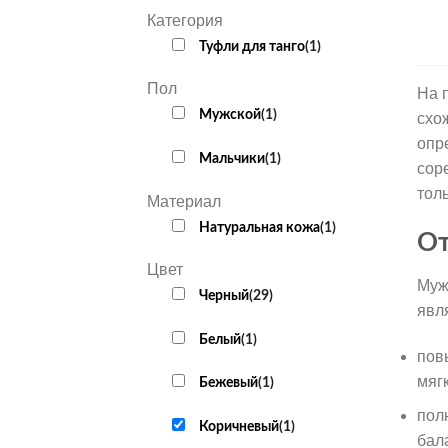
Категория
Туфли для танго
(
1
)
Пол
На 
Мужской
(
1
)
схо
опр
Мальчики
(
1
)
сор
тол
Материал
Натуральная кожа
(
1
)
От
Цвет
Муж
Черный
(
29
)
явл
Белый
(
1
)
пов
мяг
Бежевый
(
1
)
пол
Коричневый
(
1
)
бал