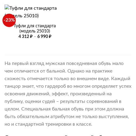
590 ₽
–
6
990 ₽
-23%
Туфли для стандарта
(модель 25010)
Диапазон
4 312
₽
–
6 990
₽
цен:
4
312 ₽
–
6
990 ₽
На первый взгляд мужская повседневная обувь мало
чем отличается от бальной. Однако на практике
схожесть отмечается только во внешнем виде. Каждый
танцор знает, что гардероб во многом определяет успех
освоения движений, эффект, произведенный на
публику, оценки судей – результаты соревнований в
целом. Специальная бальная обувь при этом должна
быть обязательным атрибутом не только выступления,
но и стандартной тренировки в классе.