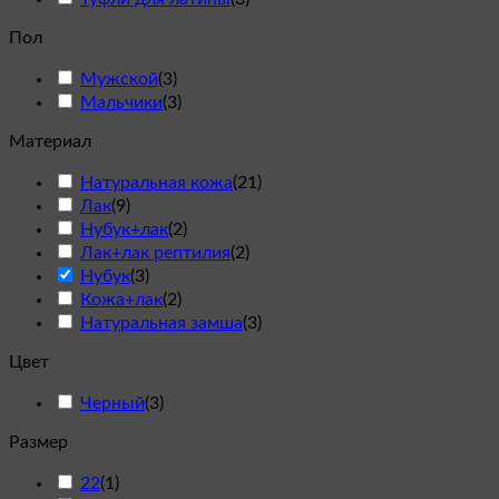
Пол
Мужской
(
3
)
Мальчики
(
3
)
Материал
Натуральная кожа
(
21
)
Лак
(
9
)
Нубук+лак
(
2
)
Лак+лак рептилия
(
2
)
Нубук
(
3
)
Кожа+лак
(
2
)
Натуральная замша
(
3
)
Цвет
Черный
(
3
)
Размер
22
(
1
)