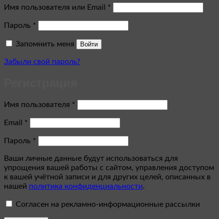
Обязательно
Имя пользователя или Email
*
Обязательно
Пароль
*
Запомнить меня
Войти
Забыли свой пароль?
Регистрация
Обязательно
Имя пользователя
*
Обязательно
Email
*
Обязательно
Пароль
*
Ваши личные данные будут использоваться для
упрощения вашей работы с сайтом, управления доступом
к вашей учётной записи и для других целей, описанных в
нашей
политика конфиденциальности
.
Согласен на рекламно-информационные рассылки