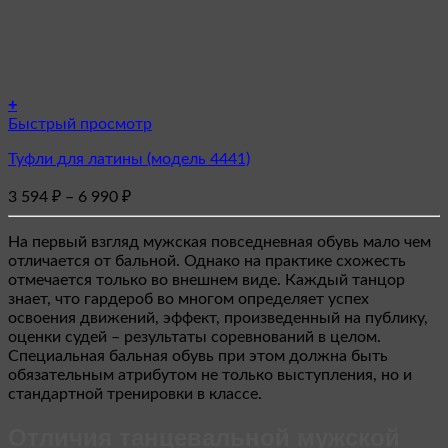
+
Этот
Быстрый просмотр
товар
Туфли для латины (модель 4441)
имеет
несколько
Диапазон
3 594
₽
–
6 990
₽
вариаций.
цен:
Опции
3
можно
На первый взгляд мужская повседневная обувь мало чем
594 ₽
выбрать
отличается от бальной. Однако на практике схожесть
–
на
отмечается только во внешнем виде. Каждый танцор
6
странице
знает, что гардероб во многом определяет успех
товара.
990 ₽
освоения движений, эффект, произведенный на публику,
оценки судей – результаты соревнований в целом.
Специальная бальная обувь при этом должна быть
обязательным атрибутом не только выступления, но и
стандартной тренировки в классе.
Отличия танцевальной мужской