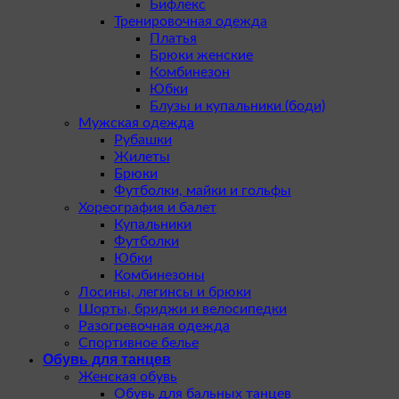
Бифлекс
Тренировочная одежда
Платья
Брюки женские
Комбинезон
Юбки
Блузы и купальники (боди)
Мужская одежда
Рубашки
Жилеты
Брюки
Футболки, майки и гольфы
Хореография и балет
Купальники
Футболки
Юбки
Комбинезоны
Лосины, легинсы и брюки
Шорты, бриджи и велосипедки
Разогревочная одежда
Спортивное белье
Обувь для танцев
Женская обувь
Обувь для бальных танцев