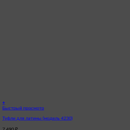
+
Этот
Быстрый просмотр
товар
Туфли для латины (модель 4230)
имеет
несколько
7 490
₽