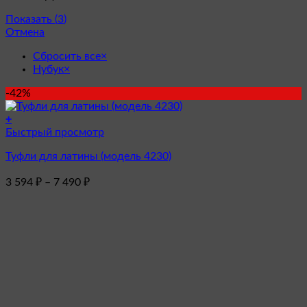
Показать
(
3
)
Отмена
Сбросить все
×
Нубук
×
-42%
+
Этот
Быстрый просмотр
товар
Туфли для латины (модель 4230)
имеет
несколько
Диапазон
3 594
₽
–
7 490
₽
вариаций.
цен:
Опции
3
можно
594 ₽
выбрать
–
на
7
странице
товара.
490 ₽