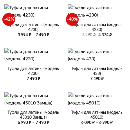
792 ₽
990 ₽
–
–
7
7
490 ₽
490 ₽
-42%
-40%
Туфли для латины (модель
Туфли для латины (модель
4230)
4230)
Диапазон
Первоначальная
Текущая
3 594
₽
–
7 490
₽
7 290
₽
4 374
₽
цен:
цена
цена:
3
составляла
4
594 ₽
7
374 ₽.
–
290 ₽.
7
490 ₽
Туфли для латины (модель
Туфли для латины (модель
4230)
433)
7 490
₽
7 490
₽
Туфли для латины (модель
Туфли для латины (модель
45010 Замша)
45010)
Диапазон
Диапазо
6 990
₽
–
7 490
₽
6 090
₽
–
6 990
₽
цен:
цен: