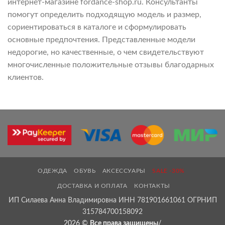
интернет-магазине fordance-shop.ru. Консультанты
помогут определить подходящую модель и размер,
сориентироваться в каталоге и сформулировать
основные предпочтения. Представленные модели
недорогие, но качественные, о чем свидетельствуют
многочисленные положительные отзывы благодарных
клиентов.
ОДЕЖДА
ОБУВЬ
АКСЕССУАРЫ
SALE -30%
ДОСТАВКА И ОПЛАТА
КОНТАКТЫ
ИП Силаева Анна Владимировна ИНН 781901661061 ОГРНИП
315784700158092
2026 ©
Все права защищены
/