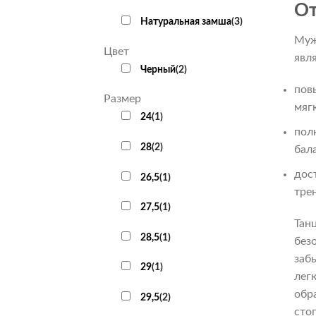
От
Натуральная замша
(
3
)
Муж
Цвет
явл
Черный
(
2
)
пов
Размер
мяг
24
(
1
)
пол
28
(
2
)
бал
дос
26,5
(
1
)
тре
27,5
(
1
)
Тан
28,5
(
1
)
без
заб
29
(
1
)
лег
обр
29,5
(
2
)
стоп