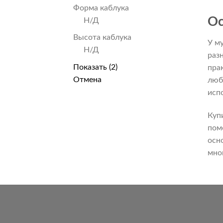
Форма каблука
Ос
Н/Д
Высота каблука
У м
Н/Д
раз
Показать
(
2
)
пра
Отмена
люб
исп
Куп
пом
осн
мно