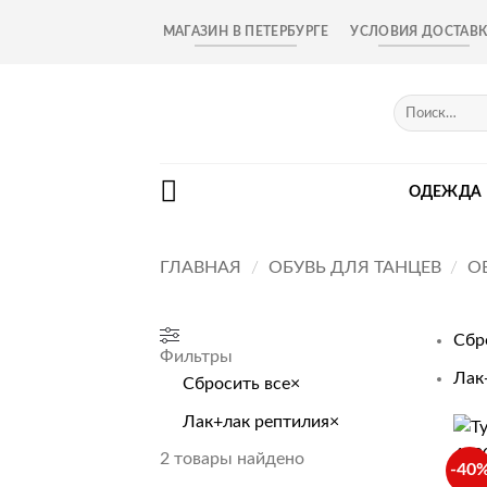
Skip
МАГАЗИН В ПЕТЕРБУРГЕ
УСЛОВИЯ ДОСТАВ
to
content
Искать:
ОДЕЖДА
ГЛАВНАЯ
/
ОБУВЬ ДЛЯ ТАНЦЕВ
/
О
Сбр
Фильтры
Лак
Сбросить все
×
Лак+лак рептилия
×
+
2
товары найдено
-40