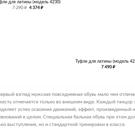
фли для латины (модель 4230)
Первоначальная
Текущая
7 290
₽
4 374
₽
цена
цена:
составляла
4
7
374 ₽.
290 ₽.
+
Туфли для латины (модель 42
7 490
₽
первый взгляд мужская повседневная обувь мало чем отлича
жесть отмечается только во внешнем виде. Каждый танцор з
еделяет успех освоения движений, эффект, произведенный на
евнований в целом. Специальная бальная обувь при этом д
ько выступления, но и стандартной тренировки в классе.