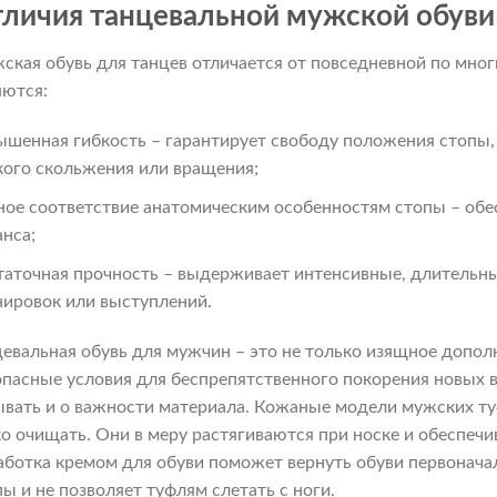
личия танцевальной мужской обуви
ская обувь для танцев отличается от повседневной по мно
яются:
ышенная гибкость – гарантирует свободу положения стопы,
кого скольжения или вращения;
ное соответствие анатомическим особенностям стопы – обе
анса;
таточная прочность – выдерживает интенсивные, длительны
нировок или выступлений.
цевальная обувь для мужчин – это не только изящное допол
опасные условия для беспрепятственного покорения новых в
ывать и о важности материала. Кожаные модели мужских ту
ко очищать. Они в меру растягиваются при носке и обеспе
аботка кремом для обуви поможет вернуть обуви первонач
ы и не позволяет туфлям слетать с ноги.