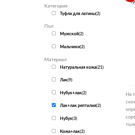
Ту
Категория
Туфли для латины
(
2
)
Пол
Мужской
(
2
)
Мальчики
(
2
)
Материал
Натуральная кожа
(
21
)
Лак
(
9
)
Нубук+лак
(
2
)
На 
схо
Лак+лак рептилия
(
2
)
опр
сор
Нубук
(
3
)
тол
Кожа+лак
(
2
)