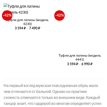
-42%
-42%
Туфли для латины (модель
4230)
Диапазон
–
3 594
₽
7 490
₽
цен:
3
594 ₽
–
7
490 ₽
Туфли для латины (модель
4441)
Диапазо
–
3 594
₽
6 990
₽
цен:
3
594 ₽
–
6
990 ₽
На первый взгляд мужская повседневная обувь мало
чем отличается от бальной. Однако на практике
схожесть отмечается только во внешнем виде. Каждый
танцор знает, что гардероб во многом определяет успех