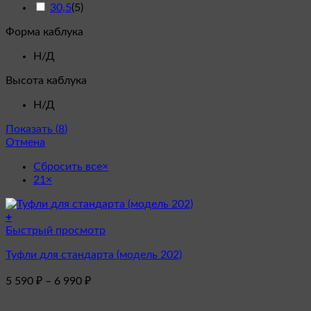
30,5
(
5
)
Форма каблука
Н/Д
Высота каблука
Н/Д
Показать
(
8
)
Отмена
Сбросить все
×
21
×
+
Этот
Быстрый просмотр
товар
Туфли для стандарта (модель 202)
имеет
несколько
Диапазон
5 590
₽
–
6 990
₽
вариаций.
цен:
Опции
5
можно