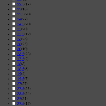
22,5
(
17
)
23
(
18
)
23,5
(
20
)
24
(
22
)
24,5
(
20
)
25
(
20
)
25,5
(
19
)
26
(
26
)
28
(
25
)
30
(
10
)
26,5
(
23
)
17,5
(
2
)
18
(
3
)
18,5
(
6
)
19
(
4
)
19,5
(
7
)
27
(
27
)
27,5
(
25
)
28,5
(
24
)
29
(
21
)
29,5
(
17
)