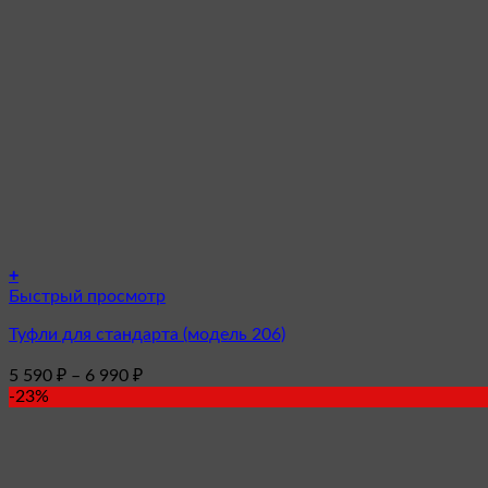
+
Этот
Быстрый просмотр
товар
Туфли для стандарта (модель 206)
имеет
несколько
Диапазон
5 590
₽
–
6 990
₽
вариаций.
цен:
-23%
Опции
5
можно
590 ₽
выбрать
–
на
6
странице