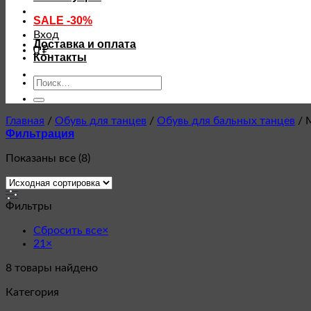
SALE -30%
Вход
Доставка и оплата
0
₽
Контакты
Искать:
Главная
/
Обувь для танцев
/
Обувь для бальных танцев
/
М
Фильтрация
Показаны все (8)
Фильтры
Сбросить все
×
21
×
8
товары найдено
Категория