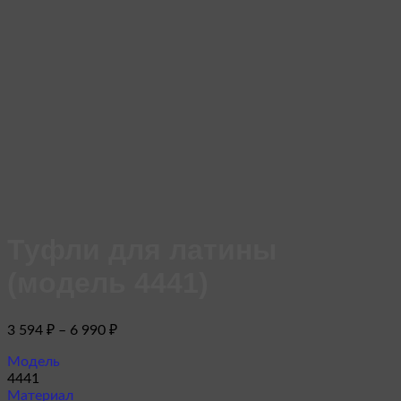
Туфли для латины
(модель 4441)
Диапазон
3 594
₽
–
6 990
₽
цен:
3
Модель
4441
594 ₽
Материал
–