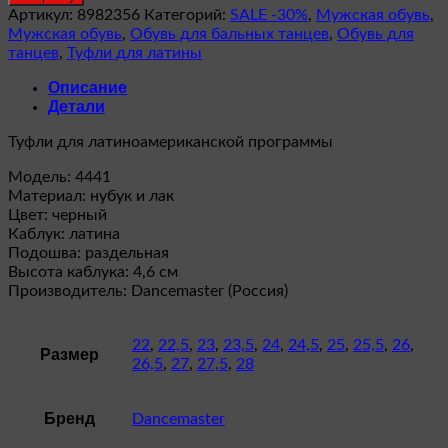
Туфли
Артикул:
8982356
Категорий:
SALE -30%
,
Мужская обувь
,
для
Мужская обувь
,
Обувь для бальных танцев
,
Обувь для
латины
танцев
,
Туфли для латины
(модель
4441)
Описание
Детали
Туфли для латиноамериканской программы
Модель: 4441
Материал: нубук и лак
Цвет: черный
Каблук: латина
Подошва: раздельная
Высота каблука: 4,6 см
Производитель: Dancemaster (Россия)
22
,
22,5
,
23
,
23,5
,
24
,
24,5
,
25
,
25,5
,
26
,
Размер
26,5
,
27
,
27,5
,
28
Бренд
Dancemaster