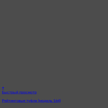
+
Этот
Быстрый просмотр
товар
Рейтинговые туфли (модель 164)
имеет
несколько