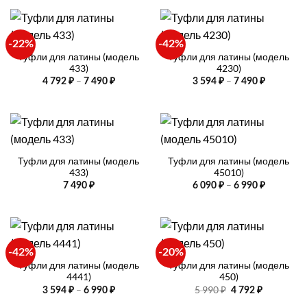
-22%
-42%
Туфли для латины (модель
Туфли для латины (модель
433)
4230)
Диапазон
Диапазо
–
–
4 792
₽
7 490
₽
3 594
₽
7 490
₽
цен:
цен:
4
3
792 ₽
594 ₽
–
–
7
7
490 ₽
490 ₽
Туфли для латины (модель
Туфли для латины (модель
433)
45010)
Диапазо
–
7 490
₽
6 090
₽
6 990
₽
цен:
6
090 ₽
–
6
990 ₽
-42%
-20%
Туфли для латины (модель
Туфли для латины (модель
4441)
450)
Диапазон
Первоначальная
Текущая
–
5 990
₽
3 594
₽
6 990
₽
4 792
₽
цен:
цена
цена:
3
составляла
4