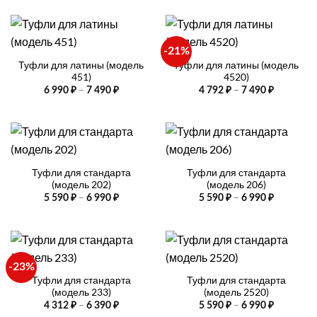
594 ₽
5
792 ₽.
–
990 ₽.
6
990 ₽
-21%
Туфли для латины (модель
Туфли для латины (модель
451)
4520)
Диапазон
Диапазо
–
–
6 990
₽
7 490
₽
4 792
₽
7 490
₽
цен:
цен:
6
4
990 ₽
792 ₽
–
–
7
7
490 ₽
490 ₽
Туфли для стандарта
Туфли для стандарта
(модель 202)
(модель 206)
Диапазон
Диапазо
–
–
5 590
₽
6 990
₽
5 590
₽
6 990
₽
цен:
цен:
5
5
590 ₽
590 ₽
–
–
6
6
990 ₽
990 ₽
-23%
Туфли для стандарта
Туфли для стандарта
(модель 233)
(модель 2520)
Диапазон
Диапазо
–
–
4 312
₽
6 390
₽
5 590
₽
6 990
₽
цен:
цен: