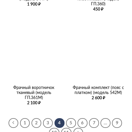
ГП.360)
1 900
₽
450
₽
Фрачный воротничок
Фрачный комплект (пояс с
тканевый (модель
платком) (модель 542М)
ГП.361М)
2 600
₽
2 100
₽
1
2
3
4
5
6
7
…
9