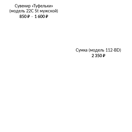
Сувенир «Туфельки»
(модель 22С St мужской)
Диапазон
850
₽
–
1 600
₽
цен:
850 ₽
–
1
600 ₽
Сумка (модель 112-BD)
2 350
₽