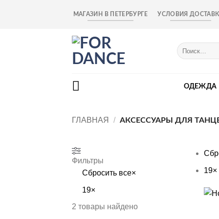
Skip
МАГАЗИН В ПЕТЕРБУРГЕ
УСЛОВИЯ ДОСТАВ
to
content
Искать:
ОДЕЖДА
ГЛАВНАЯ
/
АКСЕССУАРЫ ДЛЯ ТАНЦ
Сбр
Фильтры
19
×
Сбросить все
×
19
×
+
2
товары найдено