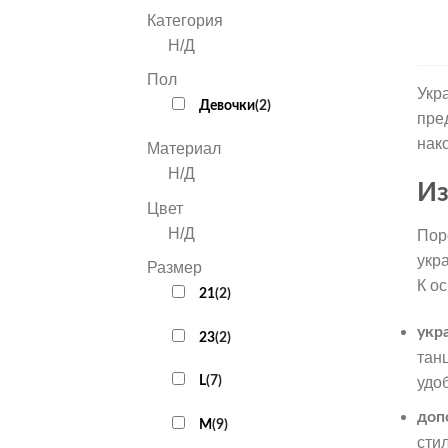
Категория
Н/Д
Пол
Укр
Девочки
(
2
)
пре
нак
Материал
Н/Д
Из
Цвет
Н/Д
Пор
укр
Размер
К о
21
(
2
)
укр
23
(
2
)
тан
L
(
7
)
удо
доп
M
(
9
)
сти