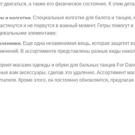
ет двигаться, а также его физическое состояние. К этим де
. Специальные колготки для балета и танцев, к
ры и колготки
растянутся и не порвутся в важный момент. Гетры помогут
цевальными элементами;
. Еще одна незаменимая вещь, которая защитит 
оленники
ажнений. В ассортименте представлены разные виды накол
ернет-магазин одежды и обуви для бальных танцев For Dan
ные вам аксессуары, сделав это удаленно. Ассортимент маг
упателя. Кроме этого, он постоянно обновляется, предлага