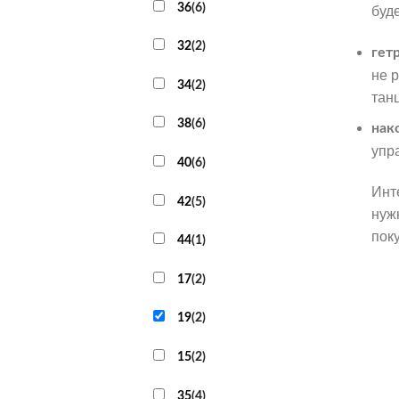
36
(
6
)
буд
32
(
2
)
гет
не 
34
(
2
)
тан
38
(
6
)
нак
упр
40
(
6
)
Инт
42
(
5
)
нуж
пок
44
(
1
)
17
(
2
)
19
(
2
)
15
(
2
)
35
(
4
)