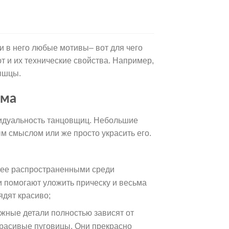
и в него любые мотивы– вот для чего
 и их технические свойства. Например,
мышцы.
юма
идуальность танцовщиц. Небольшие
м смыслом или же просто украсить его.
лее распространенными среди
и помогают уложить прическу и весьма
ядят красиво;
ужные детали полностью зависят от
 красивые пуговицы. Они прекрасно