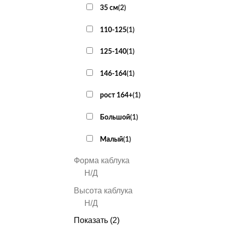
35 см
(
2
)
110-125
(
1
)
125-140
(
1
)
146-164
(
1
)
рост 164+
(
1
)
Большой
(
1
)
Малый
(
1
)
Форма каблука
Н/Д
Высота каблука
Н/Д
Показать
(
2
)