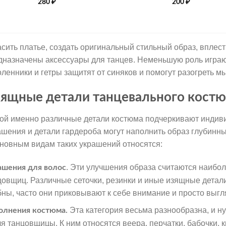
280
₽
200
₽
асить платье, создать оригинальный стильный образ, вплест
дназначены аксессуары для танцев. Неменьшую роль играют
оленники и гетры защитят от синяков и помогут разогреть 
ящные детали танцевального кост
ой именно различные детали костюма подчеркивают индив
ашения и детали гардероба могут наполнить образ глубинны
сновным видам таких украшений относятся:
. Эти улучшения образа считаются наибо
ашения для волос
цовщиц. Различные сеточки, резинки и иные изящные детал
бны, часто они приковывают к себе внимание и просто выгл
Эта категория весьма разнообразна, и н
олнения костюма.
ля танцовщицы. К ним относятся веера, перчатки, бабочки,