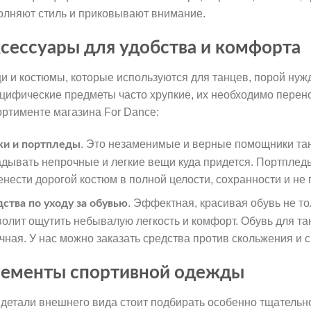
олняют стиль и приковывают внимание.
сессуары для удобства и комфорта
и и костюмы, которые используются для танцев, порой нуж
цифические предметы часто хрупкие, их необходимо перено
ортименте магазина For Dance:
. Это незаменимые и верные помощники та
ки и портпледы
адывать непрочные и легкие вещи куда придется. Портплед
енести дорогой костюм в полной целости, сохранности и не 
. Эффектная, красивая обувь не то
дства по уходу за обувью
волит ощутить небывалую легкость и комфорт. Обувь для тан
чная. У нас можно заказать средства против скольжения и 
ементы спортивной одежды
 детали внешнего вида стоит подбирать особенно тщательно.