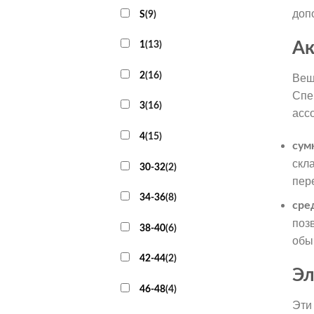
доп
S
(
9
)
Ак
1
(
13
)
2
(
16
)
Вещ
Спе
3
(
16
)
асс
4
(
15
)
сум
скл
30-32
(
2
)
пер
34-36
(
8
)
сре
поз
38-40
(
6
)
обы
42-44
(
2
)
Эл
46-48
(
4
)
Эти