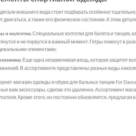
 детали внешнего вида стоит подбирать особенно тщательно. 
т двигаться, а также его физическое состояние. К этим дета
. Специальные колготки для балета и танцев, ка
ры и колготки
тянутся и не порвутся в важный момент. Гетры помогут в р
цевальными элементами;
. Еще одна незаменимая вещь, которая защитит к
оленники
ажнений. В ассортименте представлены разные виды наколе
ернет-магазин одежды и обуви для бальных танцев For Dance
ные вам аксессуары, сделав это удаленно. Ассортимент мага
упателя. Кроме этого, он постоянно обновляется, предлагая