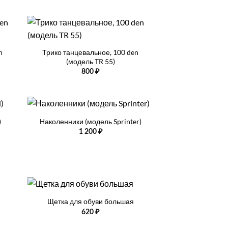
+
n
Трико танцевальное, 100 den
(модель TR 55)
он
800
₽
+
)
Наколенники (модель Sprinter)
1 200
₽
+
Щетка для обуви большая
620
₽