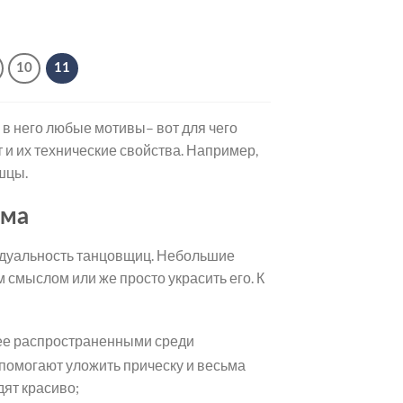
10
11
 в него любые мотивы– вот для чего
и их технические свойства. Например,
шцы.
юма
идуальность танцовщиц. Небольшие
 смыслом или же просто украсить его. К
лее распространенными среди
 помогают уложить прическу и весьма
дят красиво;