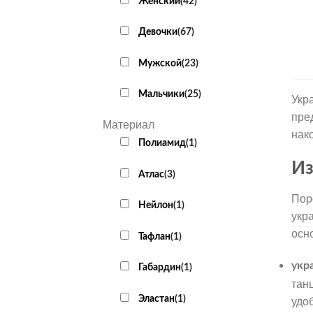
Женский
(
42
)
Девочки
(
67
)
Мужской
(
23
)
Мальчики
(
25
)
Укр
пре
Материал
нак
Полиамид
(
1
)
Из
Атлас
(
3
)
Пор
Нейлон
(
1
)
укр
осн
Тафлан
(
1
)
укр
Габардин
(
1
)
тан
Эластан
(
1
)
удо