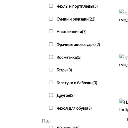
Чехлы и портпледы
(
5
)
+
Сумки и рюкзаки
(
22
)
Наколенники
(
7
)
Фрачные аксессуары
(
2
)
Косметика
(
5
)
+
Гетры
(
3
)
Галстуки и бабочки
(
3
)
Другое
(
2
)
+
Чехол для обуви
(
3
)
Пол