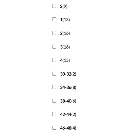
S
(
9
)
1
(
13
)
2
(
16
)
3
(
16
)
4
(
15
)
30-32
(
2
)
34-36
(
8
)
38-40
(
6
)
42-44
(
2
)
46-48
(
4
)