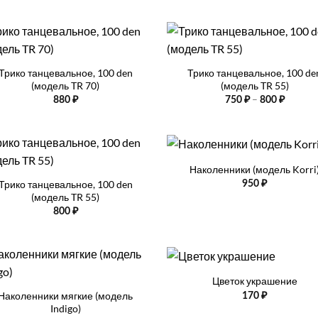
+
Трико танцевальное, 100 den
Трико танцевальное, 100 de
(модель TR 70)
(модель TR 55)
Диапаз
–
880
₽
750
₽
800
₽
цен:
750 ₽
–
800 ₽
+
Наколенники (модель Korri
Трико танцевальное, 100 den
950
₽
(модель TR 55)
800
₽
+
Цветок украшение
Наколенники мягкие (модель
170
₽
Indigo)