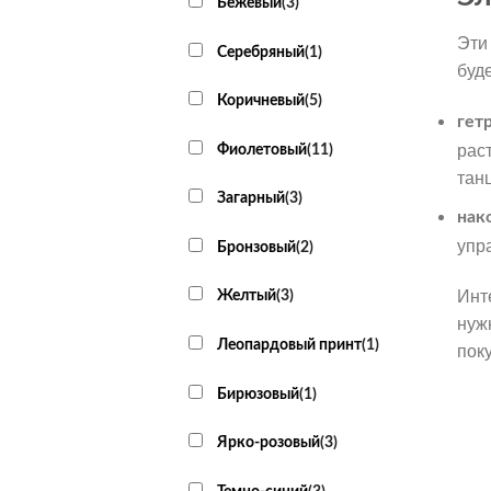
Бежевый
(
3
)
Эти
Серебряный
(
1
)
буде
Коричневый
(
5
)
гет
рас
Фиолетовый
(
11
)
тан
Загарный
(
3
)
нак
упр
Бронзовый
(
2
)
Инт
Желтый
(
3
)
нуж
Леопардовый принт
(
1
)
пок
Бирюзовый
(
1
)
Ярко-розовый
(
3
)