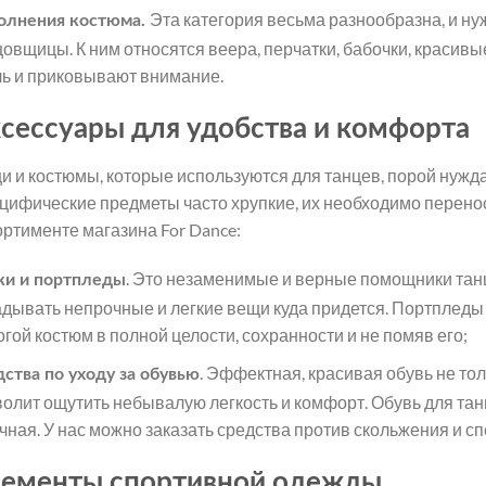
Эта категория весьма разнообразна, и ну
олнения костюма.
цовщицы. К ним относятся веера, перчатки, бабочки, красив
ль и приковывают внимание.
сессуары для удобства и комфорта
и и костюмы, которые используются для танцев, порой нужд
цифические предметы часто хрупкие, их необходимо перенос
ортименте магазина For Dance:
. Это незаменимые и верные помощники тан
ки и портпледы
адывать непрочные и легкие вещи куда придется. Портпледы
гой костюм в полной целости, сохранности и не помяв его;
. Эффектная, красивая обувь не тол
дства по уходу за обувью
волит ощутить небывалую легкость и комфорт. Обувь для танц
чная. У нас можно заказать средства против скольжения и с
ементы спортивной одежды