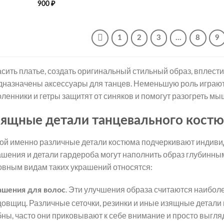
900
₽
1
2
3
…
8
9
асить платье, создать оригинальный стильный образ, вплести
дназначены аксессуары для танцев. Неменьшую роль играют 
оленники и гетры защитят от синяков и помогут разогреть мы
ящные детали танцевального кост
ой именно различные детали костюма подчеркивают индив
ашения и детали гардероба могут наполнить образ глубинным
овным видам таких украшений относятся:
. Эти улучшения образа считаются наибо
ашения для волос
цовщиц. Различные сеточки, резинки и иные изящные детали
бны, часто они приковывают к себе внимание и просто выгля