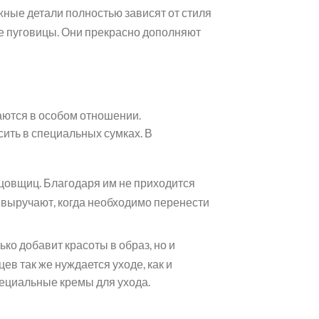
жные детали полностью зависят от стиля
ые пуговицы. Они прекрасно дополняют
аются в особом отношении.
ить в специальных сумках. В
цовщиц. Благодаря им не приходится
 выручают, когда необходимо перенести
ько добавит красоты в образ, но и
ев так же нуждается уходе, как и
пециальные кремы для ухода.