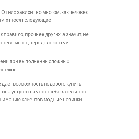
От них зависит во многом, как человек
лям относят следующие:
к правило, прочнее других, а значит, не
азогреве мышц перед сложными
олени при выполнении сложных
нников.
 дает возможность недорого купить
зина устроит самого требовательного
 вниманию клиентов модные новинки.