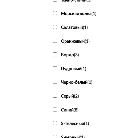
Темно-синий
(
3
)
Морская волна
(
1
)
Салатовый
(
1
)
Оранжевый
(
1
)
Бордо
(
3
)
Пудровый
(
1
)
Черно-белый
(
1
)
Серый
(
2
)
Синий
(
8
)
S-телесный
(
1
)
S-черный
(
1
)