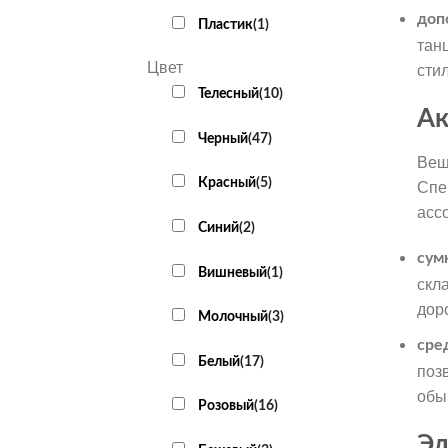
доп
Пластик
(
1
)
тан
Цвет
сти
Телесный
(
10
)
Ак
Черный
(
47
)
Вещ
Красный
(
5
)
Спе
асс
Cиний
(
2
)
сум
Вишневый
(
1
)
скл
доро
Молочный
(
3
)
сре
Белый
(
17
)
поз
обы
Розовый
(
16
)
Эл