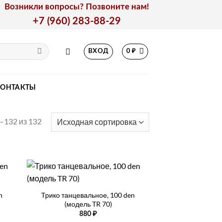
Возникли вопросы? Позвоните нам!
+7 (960) 283-88-29
ВХОД
0
₽
КОНТАКТЫ
–132 из 132
+
n
Трико танцевальное, 100 den
(модель TR 70)
880
₽