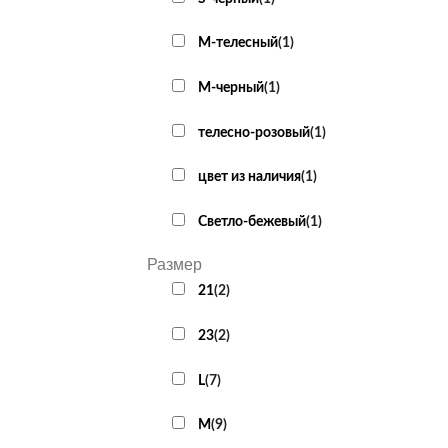
M-телесный
(
1
)
М-черный
(
1
)
телесно-розовый
(
1
)
цвет из наличия
(
1
)
Светло-бежевый
(
1
)
Размер
21
(
2
)
23
(
2
)
L
(
7
)
M
(
9
)