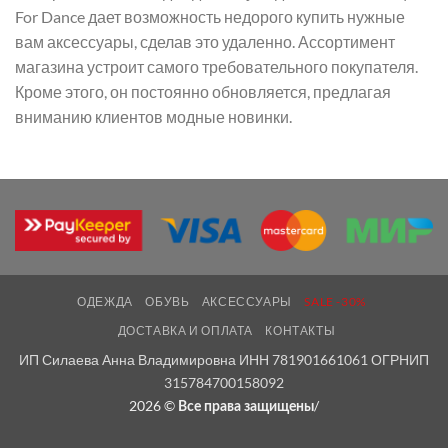
For Dance дает возможность недорого купить нужные
вам аксессуары, сделав это удаленно. Ассортимент
магазина устроит самого требовательного покупателя.
Кроме этого, он постоянно обновляется, предлагая
вниманию клиентов модные новинки.
ОДЕЖДА
ОБУВЬ
АКСЕССУАРЫ
SALE -30%
ДОСТАВКА И ОПЛАТА
КОНТАКТЫ
ИП Силаева Анна Владимировна ИНН 781901661061 ОГРНИП
315784700158092
2026 ©
/
Все права защищены