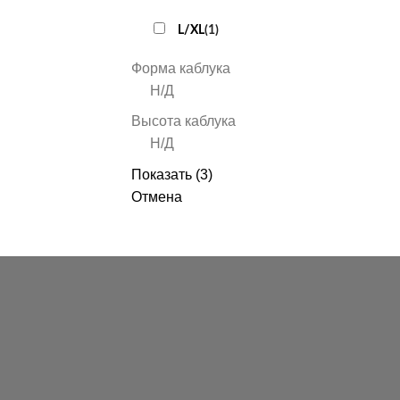
L/XL
(
1
)
Форма каблука
Н/Д
Высота каблука
Н/Д
Показать
(
3
)
Отмена