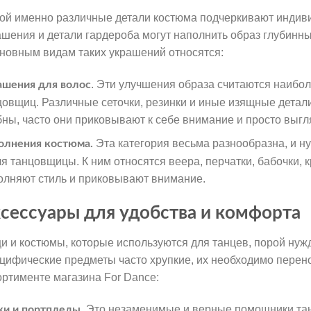
ой именно различные детали костюма подчеркивают индив
ашения и детали гардероба могут наполнить образ глубинны
сновным видам таких украшений относятся:
. Эти улучшения образа считаются наибо
ашения для волос
цовщиц. Различные сеточки, резинки и иные изящные детал
бны, часто они приковывают к себе внимание и просто выгл
Эта категория весьма разнообразна, и н
олнения костюма.
ля танцовщицы. К ним относятся веера, перчатки, бабочки,
олняют стиль и приковывают внимание.
сессуары для удобства и комфорта
и и костюмы, которые используются для танцев, порой нуж
цифические предметы часто хрупкие, их необходимо перено
ортименте магазина For Dance:
. Это незаменимые и верные помощники та
ки и портпледы