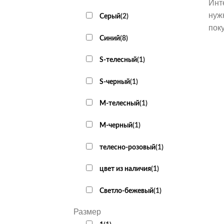
Инт
нуж
Серый
(
2
)
пок
Синий
(
8
)
S-телесный
(
1
)
S-черный
(
1
)
M-телесный
(
1
)
М-черный
(
1
)
телесно-розовый
(
1
)
цвет из наличия
(
1
)
Светло-бежевый
(
1
)
Размер