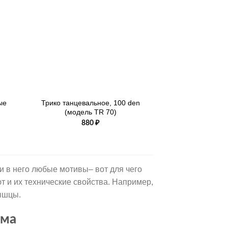
+
ые
Трико танцевальное, 100 den
(модель TR 70)
880
₽
и в него любые мотивы– вот для чего
 и их технические свойства. Например,
мышцы.
юма