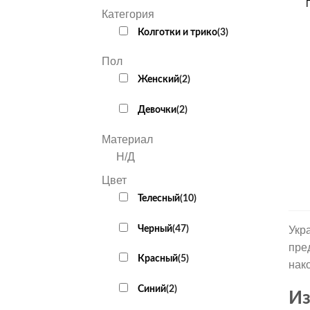
Категория
Колготки и трико
(
3
)
Пол
Женский
(
2
)
Девочки
(
2
)
Материал
Н/Д
Цвет
Телесный
(
10
)
Черный
(
47
)
Укр
пре
Красный
(
5
)
нак
Cиний
(
2
)
Из