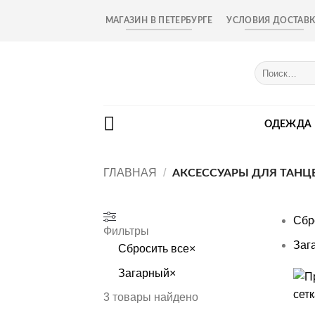
Skip
МАГАЗИН В ПЕТЕРБУРГЕ
УСЛОВИЯ ДОСТАВ
to
content
Искать:
ОДЕЖДА
ГЛАВНАЯ
/
АКСЕССУАРЫ ДЛЯ ТАНЦ
Сбр
Фильтры
Заг
Сбросить все
×
Загарный
×
+
3
товары найдено