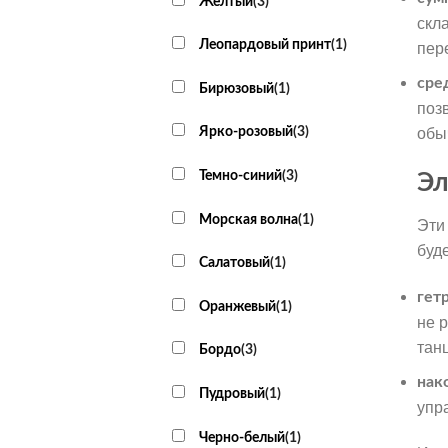
Желтый
(
3
)
скл
Леопардовый принт
(
1
)
пер
сре
Бирюзовый
(
1
)
поз
Ярко-розовый
(
3
)
обы
Темно-синий
(
3
)
Эл
Морская волна
(
1
)
Эти
буд
Салатовый
(
1
)
гет
Оранжевый
(
1
)
не 
тан
Бордо
(
3
)
нак
Пудровый
(
1
)
упр
Черно-белый
(
1
)