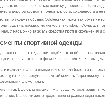
адывать непрочные и легкие вещи куда придется. Портплед
енести дорогой костюм в полной целости, сохранности и не 
. Эффектная, красивая обувь не то
дства по уходу за обувью
волит ощутить небывалую легкость и комфорт. Обувь для тан
чная. У нас можно заказать средства против скольжения и 
ементы спортивной одежды
 детали внешнего вида стоит подбирать особенно тщательно.
ет двигаться, а также его физическое состояние. К этим де
. Специальные колготки для балета и танцев, к
ры и колготки
растянутся и не порвутся в важный момент. Гетры помогут
цевальными элементами;
. Еще одна незаменимая вещь, которая защитит 
оленники
ажнений. В ассортименте представлены разные виды накол