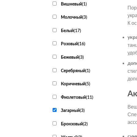
Вишневый
(
1
)
Пор
укр
Молочный
(
3
)
К о
Белый
(
17
)
укр
Розовый
(
16
)
тан
удо
Бежевый
(
3
)
доп
Серебряный
(
1
)
сти
доп
Коричневый
(
5
)
Ак
Фиолетовый
(
11
)
Вещ
Загарный
(
3
)
Спе
асс
Бронзовый
(
2
)
сум