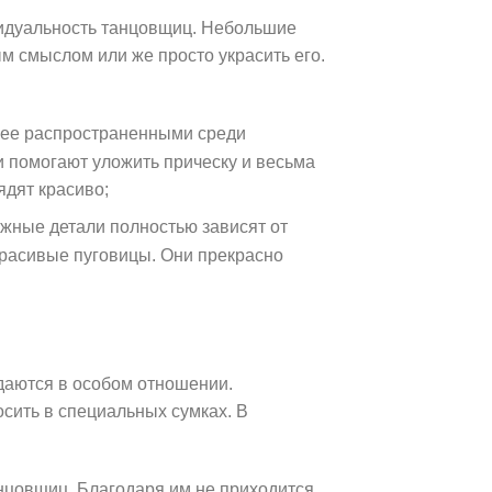
идуальность танцовщиц. Небольшие
м смыслом или же просто украсить его.
лее распространенными среди
и помогают уложить прическу и весьма
ядят красиво;
ужные детали полностью зависят от
 красивые пуговицы. Они прекрасно
даются в особом отношении.
сить в специальных сумках. В
нцовщиц. Благодаря им не приходится