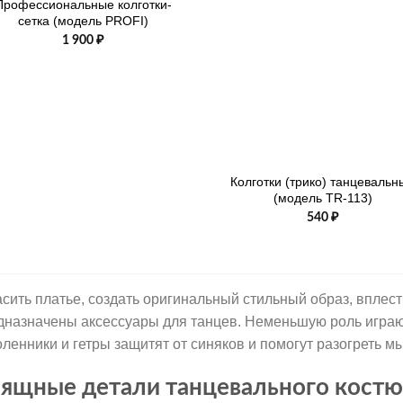
Профессиональные колготки-
сетка (модель PROFI)
1 900
₽
+
Колготки (трико) танцевальн
(модель TR-113)
540
₽
асить платье, создать оригинальный стильный образ, вплест
дназначены аксессуары для танцев. Неменьшую роль играют
оленники и гетры защитят от синяков и помогут разогреть 
ящные детали танцевального кост