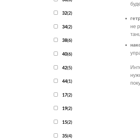
буд
32
(
2
)
гет
не 
34
(
2
)
тан
38
(
6
)
нак
упр
40
(
6
)
Инт
42
(
5
)
нуж
44
(
1
)
пок
17
(
2
)
19
(
2
)
15
(
2
)
35
(
4
)