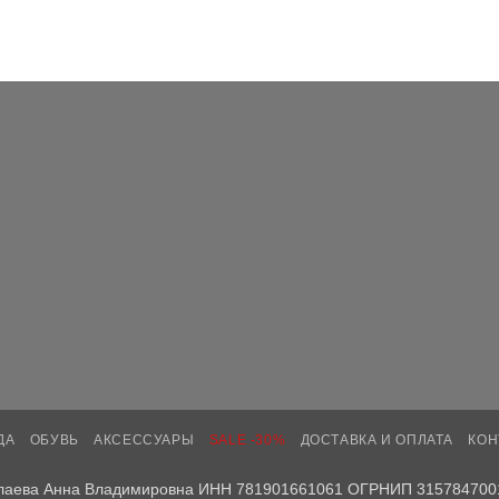
ДА
ОБУВЬ
АКСЕССУАРЫ
SALE -30%
ДОСТАВКА И ОПЛАТА
КОН
лаева Анна Владимировна ИНН 781901661061 ОГРНИП 315784700