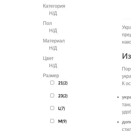
Категория
Н/Д
Пол
Укр
Н/Д
пре
Материал
нак
Н/Д
Из
Цвет
Н/Д
Пор
Размер
укр
К о
21
(
2
)
23
(
2
)
укр
тан
L
(
7
)
удо
M
(
9
)
доп
сти