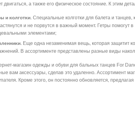
ет двигаться, а также его физическое состояние. К этим де
. Специальные колготки для балета и танцев, к
ры и колготки
растянутся и не порвутся в важный момент. Гетры помогут
цевальными элементами;
. Еще одна незаменимая вещь, которая защитит 
оленники
ажнений. В ассортименте представлены разные виды накол
ернет-магазин одежды и обуви для бальных танцев For Dan
ные вам аксессуары, сделав это удаленно. Ассортимент маг
упателя. Кроме этого, он постоянно обновляется, предлага