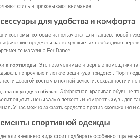
олняют стиль и приковывают внимание.
сессуары для удобства и комфорта
и и костюмы, которые используются для танцев, порой нуж
цифические предметы часто хрупкие, их необходимо перено
ортименте магазина For Dance:
. Это незаменимые и верные помощники та
ки и портпледы
адывать непрочные и легкие вещи куда придется. Портплед
енести дорогой костюм в полной целости, сохранности и не 
. Эффектная, красивая обувь не то
дства по уходу за обувью
волит ощутить небывалую легкость и комфорт. Обувь для тан
чная. У нас можно заказать средства против скольжения и 
ементы спортивной одежды
 детали внешнего вида стоит подбирать особенно тщательно.