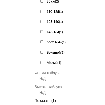
35 см
(
2
)
110-125
(
1
)
125-140
(
1
)
146-164
(
1
)
рост 164+
(
1
)
Большой
(
1
)
Малый
(
1
)
Форма каблука
Н/Д
Высота каблука
Н/Д
Показать
(
1
)