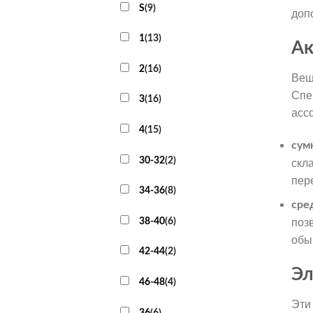
S
(
9
)
доп
1
(
13
)
Ак
2
(
16
)
Вещ
Спе
3
(
16
)
асс
4
(
15
)
сум
30-32
(
2
)
скл
пер
34-36
(
8
)
сре
38-40
(
6
)
поз
обы
42-44
(
2
)
Эл
46-48
(
4
)
Эти
36
(
6
)