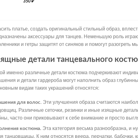
350
₽
асить платье, создать оригинальный стильный образ, вплест
дназначены аксессуары для танцев. Неменьшую роль играют
оленники и гетры защитят от синяков и помогут разогреть 
ящные детали танцевального кост
ой именно различные детали костюма подчеркивают индив
ашения и детали гардероба могут наполнить образ глубинны
сновным видам таких украшений относятся:
. Эти улучшения образа считаются наибо
ашения для волос
цовщиц. Различные сеточки, резинки и иные изящные детал
бны, часто они приковывают к себе внимание и просто выгл
Эта категория весьма разнообразна, и н
олнения костюма.
ля танцовщицы. К ним относятся веера, перчатки, бабочки,