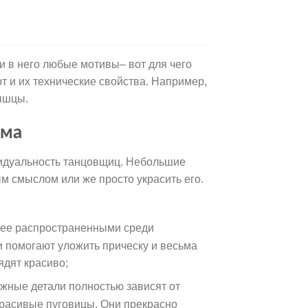
и в него любые мотивы– вот для чего
 и их технические свойства. Например,
мышцы.
юма
идуальность танцовщиц. Небольшие
м смыслом или же просто украсить его.
лее распространенными среди
и помогают уложить прическу и весьма
ядят красиво;
ужные детали полностью зависят от
 красивые пуговицы. Они прекрасно