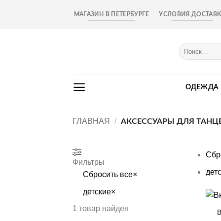
Skip
МАГАЗИН В ПЕТЕРБУРГЕ
УСЛОВИЯ ДОСТАВ
to
content
Искать:
ОДЕЖДА
ГЛАВНАЯ
/
АКСЕССУАРЫ ДЛЯ ТАНЦ
Сбр
Фильтры
дет
Сбросить все
×
детские
×
+
1
товар найден
В