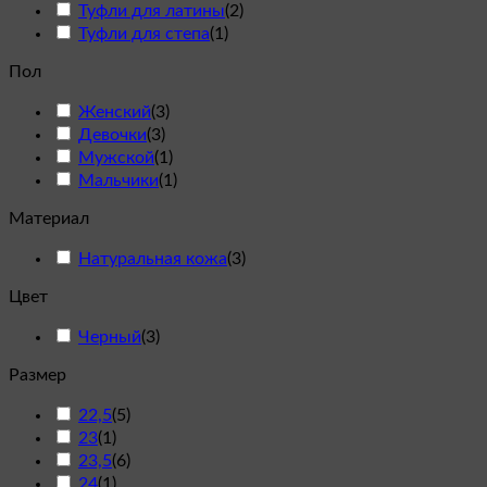
Туфли для латины
(
2
)
Туфли для степа
(
1
)
Пол
Женский
(
3
)
Девочки
(
3
)
Мужской
(
1
)
Мальчики
(
1
)
Материал
Натуральная кожа
(
3
)
Цвет
Черный
(
3
)
Размер
22,5
(
5
)
23
(
1
)
23,5
(
6
)
24
(
1
)