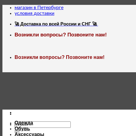
Skip
магазин в Петербурге
to
условия доставки
content
🚀 Доставка по всей России и СНГ 🚀
Возникли вопросы? Позвоните нам!
Возникли вопросы? Позвоните нам!
Одежда
Искать:
Обувь
Аксессуары