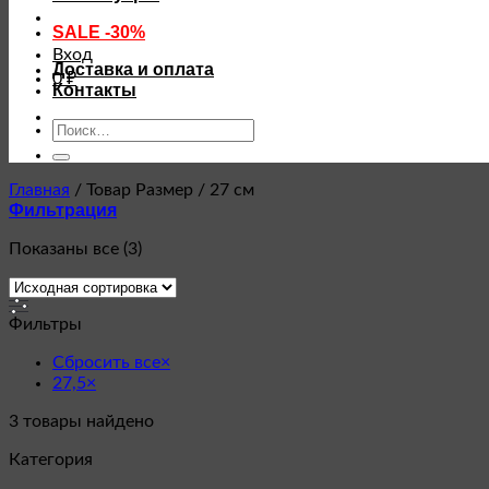
SALE -30%
Вход
Доставка и оплата
0
₽
Контакты
Искать:
Главная
/
Товар Размер
/
27 см
Фильтрация
Показаны все (3)
Фильтры
Сбросить все
×
27,5
×
3
товары найдено
Категория