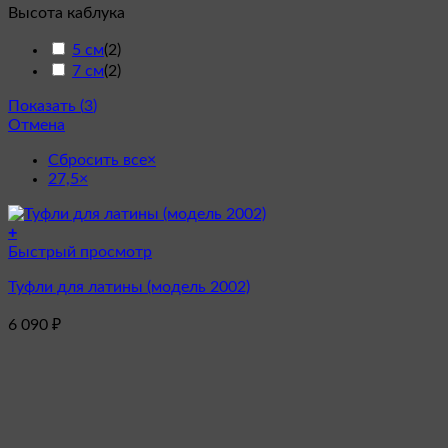
Высота каблука
5 см
(
2
)
7 см
(
2
)
Показать
(
3
)
Отмена
Сбросить все
×
27,5
×
+
Этот
Быстрый просмотр
товар
Туфли для латины (модель 2002)
имеет
несколько
6 090
₽
вариаций.
Опции
можно
выбрать
на
странице
товара.