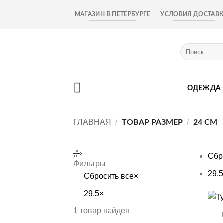
Skip
МАГАЗИН В ПЕТЕРБУРГЕ
УСЛОВИЯ ДОСТАВ
to
content
Искать:
ОДЕЖДА
ГЛАВНАЯ
/
/
ТОВАР РАЗМЕР
24 СМ
Сбр
Фильтры
29,5
Сбросить все
×
29,5
×
+
1
товар найден