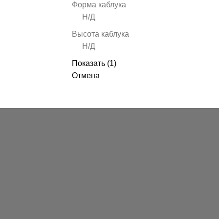
Форма каблука
Н/Д
Высота каблука
Н/Д
Показать
(
1
)
Отмена